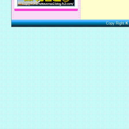
Copy Right
K