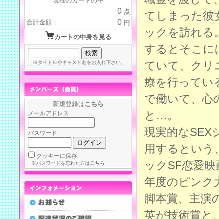
現在のカートの中
0
点
てしまった彼
0
合計金額：
円
ックを訪れる
カートの中身を見る
するとそこに
ていて、クリ
※タイトルやキャスト名をお入れ下さい。
療を行ってい
で働いて、心
新規登録は
こちら
と…。
メールアドレス
現実的なSEX
パスワード
用するという
クッキーに保存
ックSF恋愛映
※パスワードを忘れた方は
こちら
年度のピンク
脚本賞、主演
英が技術賞と