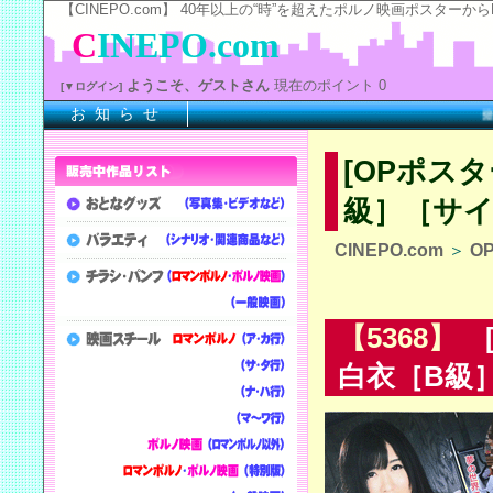
【CINEPO.com】 40年以上の“時”を超えたポルノ映画ポスタ
C
INEPO.com
ようこそ、ゲストさん
現在のポイント 0
[▼ログイン]
お 知 ら せ
※上記
[OPポスタ
級］［サ
CINEPO.com
＞
O
【5368】
[
白衣［B級