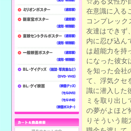
☆ある女性が
在意識に入る
コンプレック
友達はできず
内に忍び込ん
は超能力を持
になった彼女
を知った会社
て、浮気クセ
識に潜入した
ミを取り出し
の夢がよほど
りそういう能
職金を渡して