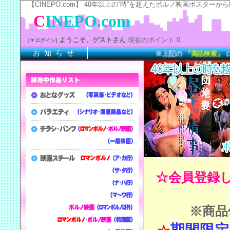
【CINEPO.com】 40年以上の“時”を超えたポルノ映画ポスタ
C
INEPO.com
ようこそ、ゲストさん
現在のポイント 0
[▼ログイン]
お 知 ら せ
※上記の
『商品検索』
に女優名
☆会員登録
※商品