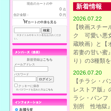
現在のカートの中
新着情報
0
点
0
合計金額：
円
2026.07.22
カートの中身を見る
【映画スチー
ク 可愛い悪女
※タイトルやキャスト名をお入れくださ
い。
蔵映画）と【
若妻の甘い蜜
新規登録は
こちら
り）の3種類
メールアドレス
2026.07.20
パスワード
【チラシ・パ
クッキーに保存
レストア版』
※パスワードを忘れた方は
こちら
ラシ・パンフ
別所 性地獄