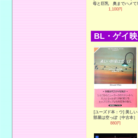
母と巨乳 奥までハメて!
1,100円
BL・ゲイ
[ユーズド本：ウ] 美しい
部屋は空っぽ［中古本］
880円