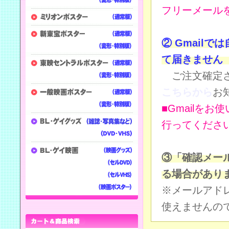
フリーメール
② Gmail
て届きません
ご注文確定さ
こちらから
お
■Gmailをお
行ってくださ
③「確認メー
る場合があり
※メールアド
使えませんの