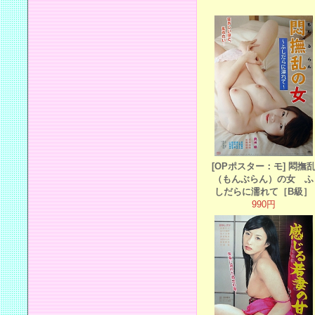
[OPポスター：モ] 悶撫
（もんぶらん）の女 ふ
しだらに濡れて［B級］
990円