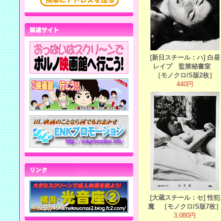
[新日スチール：ハ] 白昼
レイプ 監禁秘書室
［モノクロ/S版2枚］
440円
[大蔵スチール：セ] 性犯
魔 ［モノクロ/S版7枚
3,080円