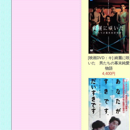
[映画DVD：キ] 綺麗に咲
いた 男たちの幕末純愛
物語
4,400円