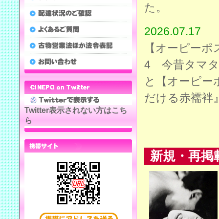
た。
2026.07.17
【オーピーポ
4 今昔タマ
と【オーピー
だける赤襦袢
Twitter表示されない方はこち
ら
新規・再掲