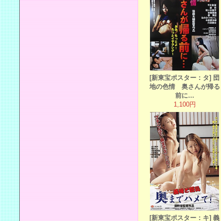
[新東宝ポスター：タ] 団
地の色情 奥さんが帰る
前に…
1,100円
[新東宝ポスター：キ] 義