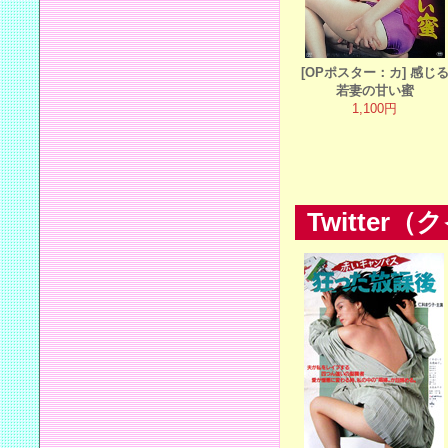
[OPポスター：カ] 感じ
若妻の甘い蜜
1,100円
Twitte