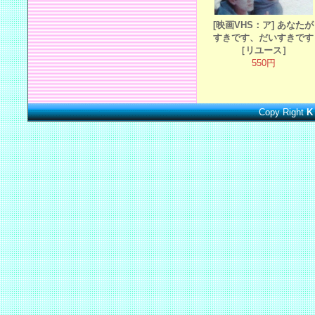
[映画VHS：ア] あなたが
すきです、だいすきです
［リユース］
550円
Copy Right
K