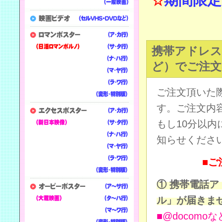
期間限定
☆
携帯アドレスや
ど）でご注
ご注文頂いた
す。ご注文内
もし10分以内
知らせくださ
■ご
① 携帯電話
ル」が届きま
■@docom