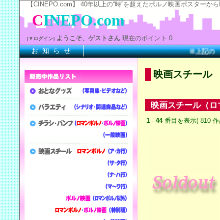
【CINEPO.com】 40年以上の“時”を超えたポルノ映画ポスタ
C
INEPO.com
ようこそ、ゲストさん
現在のポイント 0
[▼ログイン]
お 知 ら せ
※上記の
『商品
映画スチール
映画スチール（ロ
1
-
44
番目を表示( 810 作