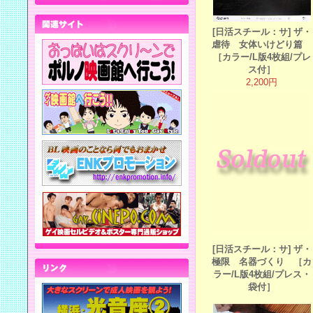
[日活スチール：サ] ザ・
虐待 女体いけどり篇
［カラー/L版4枚組/プレ
ス付］
2,200円
[日活スチール：サ] ザ・
極限 名器づくり ［カ
ラー/L版4枚組/プレス・
袋付］