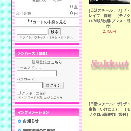
現在のカートの中
0
点
[日活スチール：サ] ザ・
0
合計金額：
円
レイプ 肉刑 ［モノク
ロ/M版5枚組/プレス・袋
カートの中身を見る
付］
2,750円
※タイトルやキャスト名をお入れ下さい。
新規登録は
こちら
メールアドレス
パスワード
クッキーに保存
※パスワードを忘れた方は
こちら
[日活スチール：サ] ザ・
生贄（いけにえ） ［モ
ノクロ/S版8枚組/袋付］