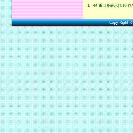
1
-
44
番目を表示( 810 作
Copy Right
K