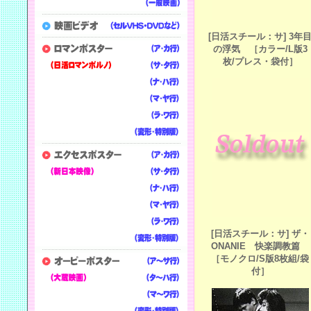
[日活スチール：サ] 3年
の浮気 ［カラー/L版3
枚/プレス・袋付］
[日活スチール：サ] ザ・
ONANIE 快楽調教篇
［モノクロ/S版8枚組/袋
付］