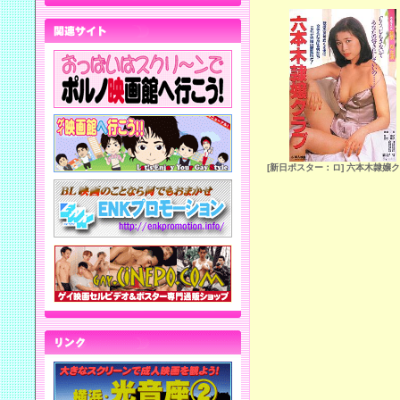
[新日ポスター：ロ] 六本木隷嬢