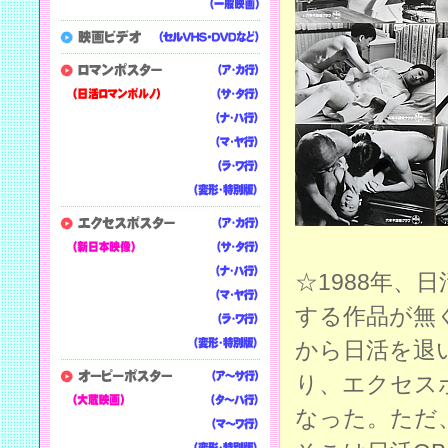
☆1988年
する作品が無
から日活を退
り、エクセス
なった。ただ