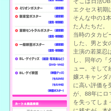
そこは日活O
エクセス初期
そんな中の1
た人たちだ。
当時のタカピ
した、男と女
主演の若菜忍
し、同年の『
ュー。そして
嬢スキャンダ
に高い評価を
が、88年に
を失ってしま
に移すが、本