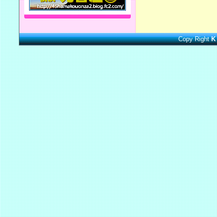
Copy Right
K