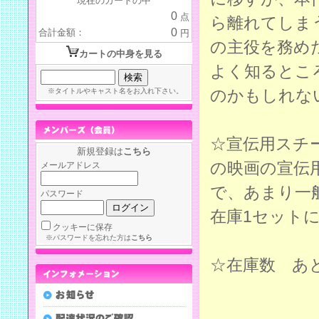
現在のカートの中
0
点
ら離れてしま
0
合計金額：
円
の主役を務め
カートの中身を見る
よく知るとこ
のかもしれな
※タイトルやキャスト名をお入れ下さい。
☆宣伝用スチ
新規登録は
こちら
の映画の宣伝
メールアドレス
で、あまり一
パスワード
在庫1セット
クッキーに保存
※パスワードを忘れた方は
こちら
☆在庫数 あ