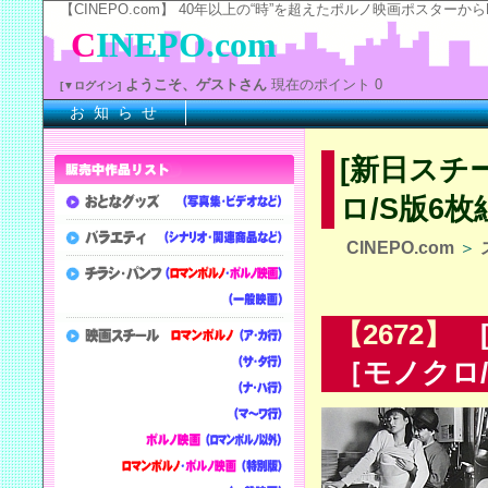
【CINEPO.com】 40年以上の“時”を超えたポルノ映画ポスタ
C
INEPO.com
ようこそ、ゲストさん
現在のポイント 0
[▼ログイン]
お 知 ら せ
※上
[新日スチ
ロ/S版6枚
CINEPO.com
＞
【2672】
[
［モノクロ/