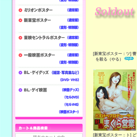
[新東宝ポスター：ツ] 蕾
を殺る（やる）
[新東宝ポスター：ト] ど