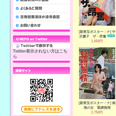
[新東宝ポスター：ナ] 中
沢慶子 ザ・昂奮
1,650円
Twitter表示されない方はこち
ら
[新東宝ポスター：ナ] 南
海の女 緊縛無情
2,750円