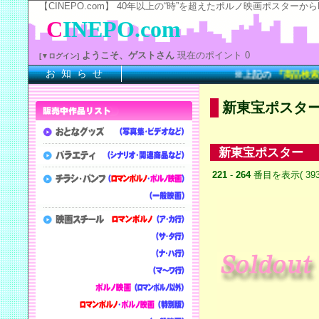
【CINEPO.com】 40年以上の“時”を超えたポルノ映画ポスタ
C
INEPO.com
ようこそ、ゲストさん
現在のポイント 0
[▼ログイン]
お 知 ら せ
※上記の
『商品検索』
に
新東宝ポスタ
新東宝ポスター
221
-
264
番目を表示( 39