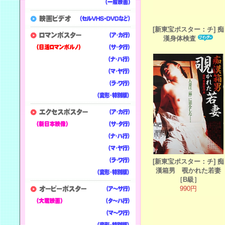
[新東宝ポスター：チ] 痴
漢身体検査
[新東宝ポスター：チ] 痴
漢箱男 覗かれた若妻
［B級］
990円