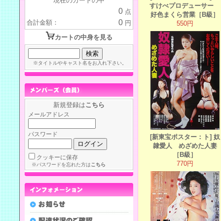
現在のカートの中
すけべプロデューサー
0
点
好色まくら営業［B級］
0
合計金額：
円
550円
カートの中身を見る
※タイトルやキャスト名をお入れ下さい。
新規登録は
こちら
メールアドレス
パスワード
[新東宝ポスター：ト] 奴
隷愛人 めざめた人妻
［B級］
クッキーに保存
770円
※パスワードを忘れた方は
こちら