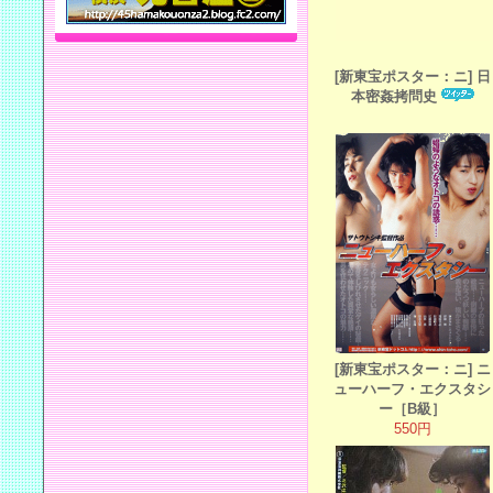
[新東宝ポスター：ニ] 日
本密姦拷問史
[新東宝ポスター：ニ] ニ
ューハーフ・エクスタシ
ー［B級］
550円