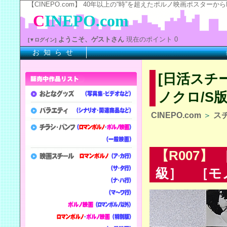
【CINEPO.com】 40年以上の“時”を超えたポルノ映画ポスタ
C
INEPO.com
ようこそ、ゲストさん
現在のポイント 0
[▼ログイン]
お 知 ら せ
※上
[日活スチ
ノクロ/S版
CINEPO.com
＞
ス
【R007】
[
級］ ［モノ