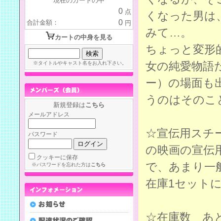
現在のカートの中
0
点
くなった男は
0
合計金額：
円
みて…。
カートの中身を見る
ちょっと変形
女の純愛物語
※タイトルやキャスト名をお入れ下さい。
ー）の場面も
うのはそのこ
新規登録は
こちら
メールアドレス
☆宣伝用スチ
パスワード
の映画の宣伝
クッキーに保存
で、あまり一
※パスワードを忘れた方は
こちら
在庫1セット
☆在庫数 あ