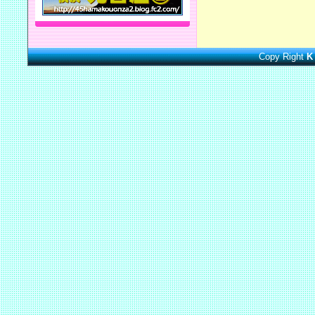
Copy Right
K