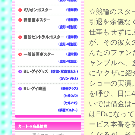
☆競輪のスタ
引退を余儀な
仕事もせずに
が、その彼女
んたのファン
ャンブルへ、
にヤクザに紹
ショーの実演
を呼び、日に
いでは借金は
はEDになっ
ービス本番を
くなるが、そ