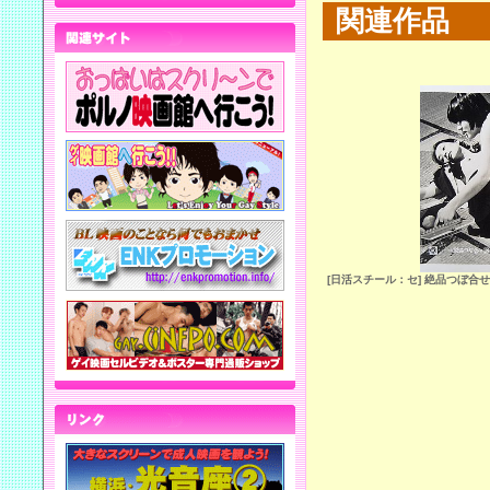
関連作品
[日活スチール：セ] 絶品つぼ合せ