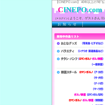
【CINEPO.com】 40年以上
C
INEPO.com
ようこそ、ゲストさん
現
[▼ログイン]
お 知 ら せ