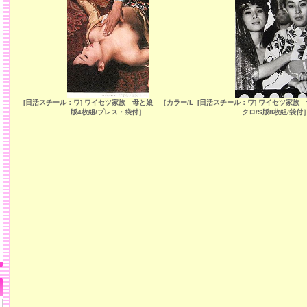
[日活スチール：ワ] ワイセツ家族 母と娘 ［カラー/L
[日活スチール：ワ] ワイセツ家族
版4枚組/プレス・袋付］
クロ/S版8枚組/袋付