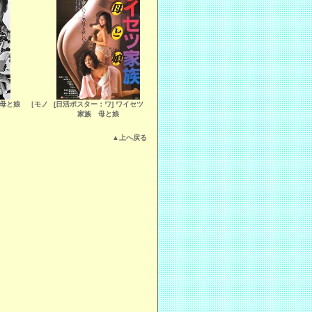
 母と娘 ［モノ
[日活ポスター：ワ] ワイセツ
］
家族 母と娘
▲上へ戻る