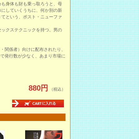
心も身体も財も乗っ取ろうと、母
ロにしていくうちに、何か別の新
きてという、ポスト・ニューファ
セックステクニックを持つ、男の
道・関係者）向けに配布されたり、
ので発行数が少なく、あまり市場に
880円
（税込）