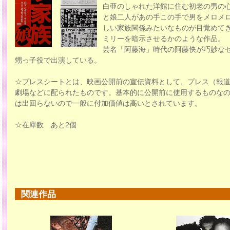
白亜のしゃれた洋館に住む初老の男の
と娘二人があの手この手で男をメロメ
しい家族関係みたいなものが目覚めて
ミリーを暗示させるかのような作品。
芸名「阿藤海」時代の阿藤快が巧妙な
甥っ子役で出演している。
☆プレスシートとは、映画公開前の宣伝資料として、プレス（報
劇場などに配られたものです。基本的に公開前に使用するものな
は出回らないので一般に付加価値は高いとされています。
☆在庫数 あと2個
関連作品