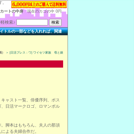
す。
カートの中身
現在のカゴの中
0円
軽検索♪
の一部などを入れれば、関連する作品を簡単に検索できます。
画）
＞ [日活プレス：ワ] ワイセツ家族 母と娘
・キャスト一覧、俳優序列、ポス
ゴ、日活マークロゴ、ロマンポル
作。脚本はもちろん、夫人の那須
人による夫婦合作だ。