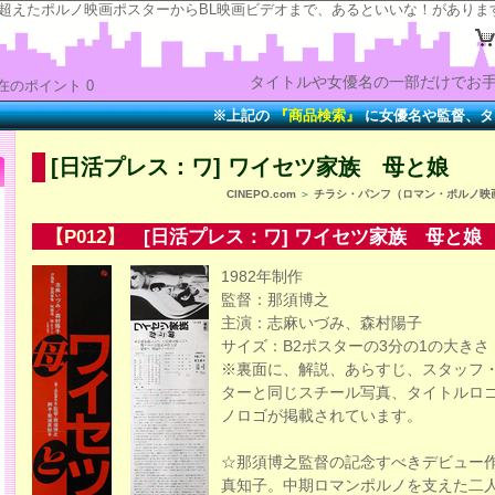
の“時”を超えたポルノ映画ポスターからBL映画ビデオまで、あるといいな！がありま
タイトルや女優名の一部だけでお手
在のポイント 0
※上記の
『商品検索』
に女優名や監督、タイトル
[日活プレス：ワ] ワイセツ家族 母と娘
CINEPO.com
＞
チラシ・パンフ（ロマン・ポルノ映
【P012】
[日活プレス：ワ] ワイセツ家族 母と娘
1982年制作
監督：那須博之
主演：志麻いづみ、森村陽子
サイズ：B2ポスターの3分の1の大きさ
※裏面に、解説、あらすじ、スタッフ
ターと同じスチール写真、タイトルロ
ノロゴが掲載されています。
☆那須博之監督の記念すべきデビュー
真知子。中期ロマンポルノを支えた二