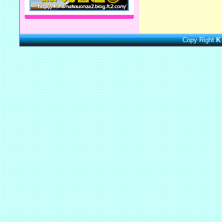
Copy Right
K