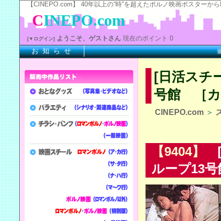
【CINEPO.com】 40年以上の“時”を超えたポルノ映画ポスタ
C
INEPO.com
ようこそ、ゲストさん
現在のポイント 0
[▼ログイン]
お 知 ら せ
※上
[日活スチ
号館 ［カ
CINEPO.com
＞
【9404】
[
ループ13号