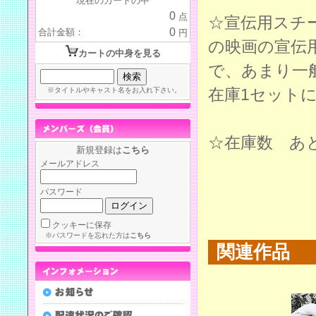
現在のカートの中
0
点
☆宣伝用スチ
0
合計金額：
円
の映画の宣伝
カートの中身を見る
で、あまり一
在庫1セット
※タイトルやキャスト名をお入れ下さい。
☆在庫数 あ
新規登録は
こちら
メールアドレス
パスワード
クッキーに保存
※パスワードを忘れた方は
こちら
関連作品