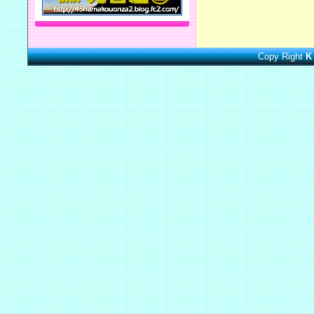
Copy Right
K