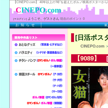
【CINEPO.com】 40年以上の“時”を超えたポルノ映画ポスタ
C
INEPO.com
ようこそ、ゲストさん
現在のポイント 0
[▼ログイン]
お 知 ら せ
※上記
[日活ポス
CINEPO.com
【9089】
[