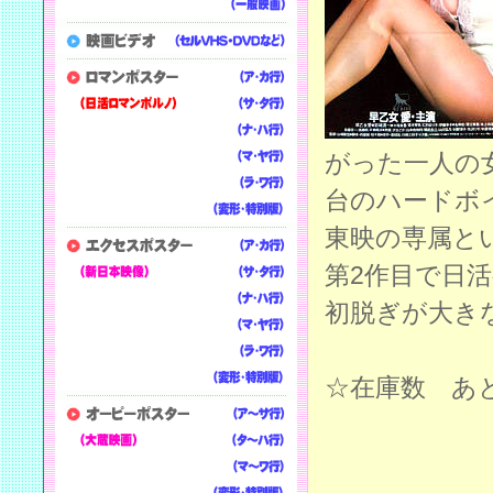
がった一人の
台のハードボ
東映の専属と
第2作目で日
初脱ぎが大き
☆在庫数 あと