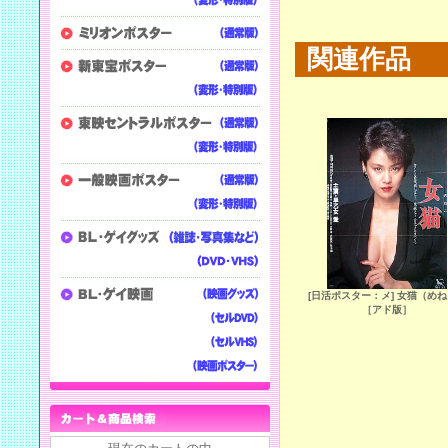
関連作品
[日活ポスター：メ] 女猫（め
［アド版］