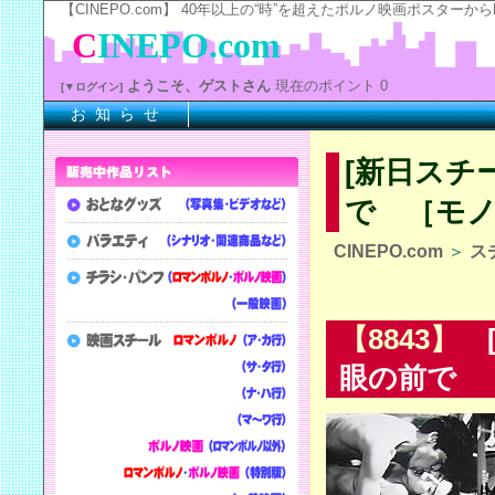
【CINEPO.com】 40年以上の“時”を超えたポルノ映画ポスタ
C
INEPO.com
ようこそ、ゲストさん
現在のポイント 0
[▼ログイン]
お 知 ら せ
※上
[新日スチ
で ［モノ
CINEPO.com
＞
ス
【8843】
[
眼の前で ［