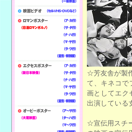
☆芳友舎が製
て、キネコで
画としてエク
出演している
☆宣伝用スチ