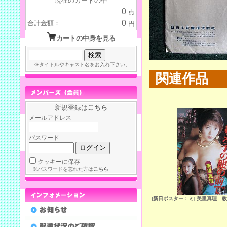
現在のカートの中
0
点
0
合計金額：
円
カートの中身を見る
※タイトルやキャスト名をお入れ下さい。
関連作品
新規登録は
こちら
メールアドレス
パスワード
クッキーに保存
※パスワードを忘れた方は
こちら
[新日ポスター：ミ] 美里真理 