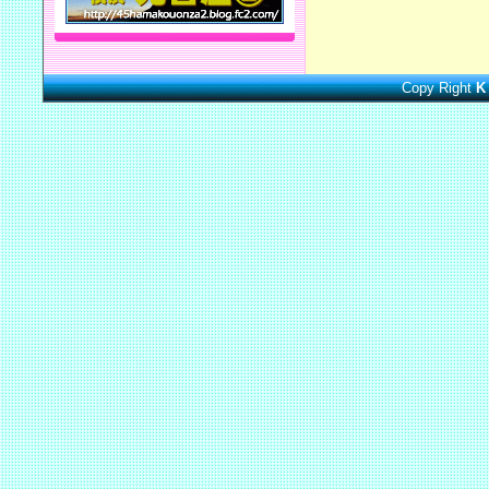
Copy Right
K