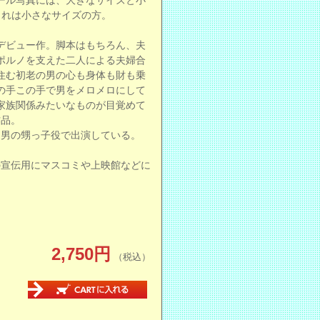
ール写真には、大きなサイズと小
これは小さなサイズの方。
デビュー作。脚本はもちろん、夫
ポルノを支えた二人による夫婦合
住む初老の男の心も身体も財も乗
の手この手で男をメロメロにして
家族関係みたいなものが目覚めて
作品。
、男の甥っ子役で出演している。
の宣伝用にマスコミや上映館などに
2,750円
（税込）