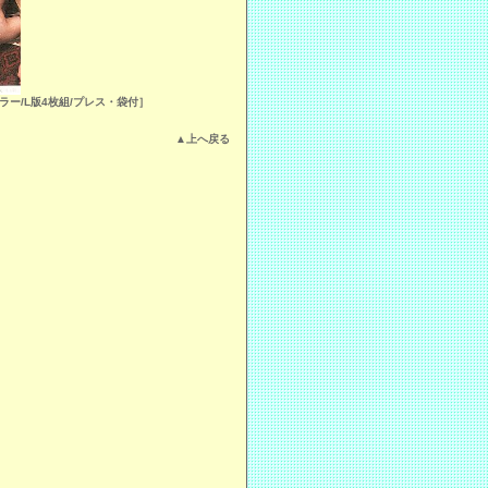
ラー/L版4枚組/プレス・袋付］
▲上へ戻る