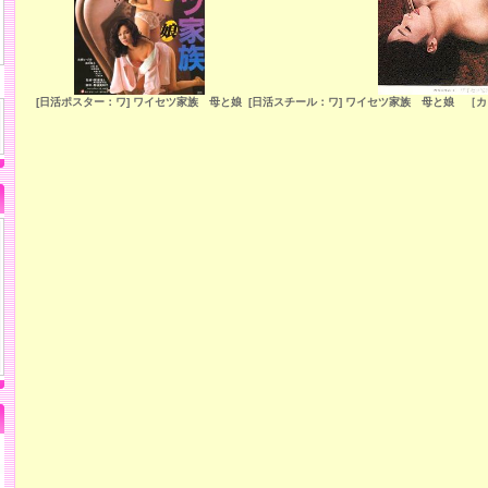
[日活ポスター：ワ] ワイセツ家族 母と娘
[日活スチール：ワ] ワイセツ家族 母と娘 ［カ