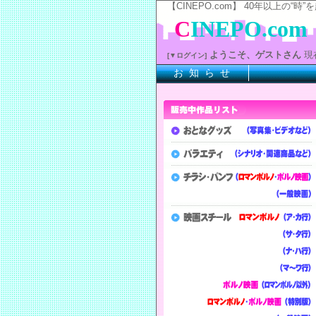
【CINEPO.com】 40年以上
C
INEPO.com
ようこそ、ゲストさん
現
[▼ログイン]
お 知 ら せ