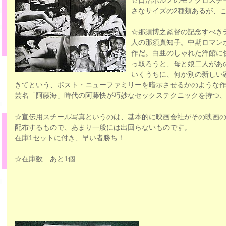
☆日活ポルノのモノクロスチ
さなサイズの2種類あるが、
☆那須博之監督の記念すべき
人の那須真知子。中期ロマン
作だ。白亜のしゃれた洋館に
っ取ろうと、母と娘二人があ
いくうちに、何か別の新しい
きてという、ポスト・ニューファミリーを暗示させるかのような
芸名「阿藤海」時代の阿藤快が巧妙なセックステクニックを持つ
☆宣伝用スチール写真というのは、基本的に映画会社がその映画
配布するもので、あまり一般には出回らないものです。
在庫1セットに付き、早い者勝ち！
☆在庫数 あと1個