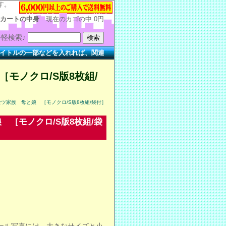
す。
カートの中身
現在のカゴの中
0円
軽検索♪
の一部などを入れれば、関連する作品を簡単に検索できます。
［モノクロ/S版8枚組/
セツ家族 母と娘 ［モノクロ/S版8枚組/袋付］
 ［モノクロ/S版8枚組/袋