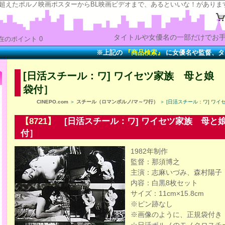
の“時”を超えたポルノ映画ポスターからBL映画ビデオまで、あるといいな！がありま
タイトルや女優名の一部だけでお手
在のポイント 0
※上記の
『商品検索』
に女優名や監督、タイトル
[日活スチール：ワ] ワイセツ家族 母と娘 
袋付］
CINEPO.com
＞
スチール（ロマンポルノ/マ～ワ行）
＞ [日活スチール：ワ] ワイ
【8721】
[日活スチール：ワ] ワイセツ家族 母と娘
付］
1982年制作
監督：那須博之
主演：志麻いづみ、森村陽子
内容：白黒8枚セット
サイズ：11cm×15.8cm
※ピン跡なし
※画像のように、正規袋付き