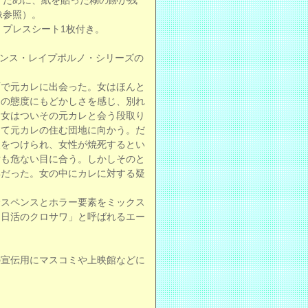
すために、紙を貼った糊の跡が残
像参照）。
、プレスシート1枚付き。
レンス・レイプポルノ・シリーズの
町で元カレに出会った。女はほんと
レの態度にもどかしさを感じ、別れ
、女はついその元カレと会う段取り
して元カレの住む団地に向かう。だ
火をつけられ、女性が焼死するとい
女も危ない目に合う。しかしそのと
具だった。女の中にカレに対する疑
サスペンスとホラー要素をミックス
「日活のクロサワ」と呼ばれるエー
の宣伝用にマスコミや上映館などに