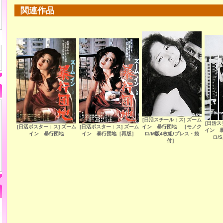
関連作品
[日活スチール：ス] ズーム
[日活ス
[日活ポスター：ス] ズーム
[日活ポスター：ス] ズーム
イン 暴行団地 ［モノク
イン 
イン 暴行団地
イン 暴行団地［再版］
ロ/M版4枚組/プレス・袋
ロ/
付］