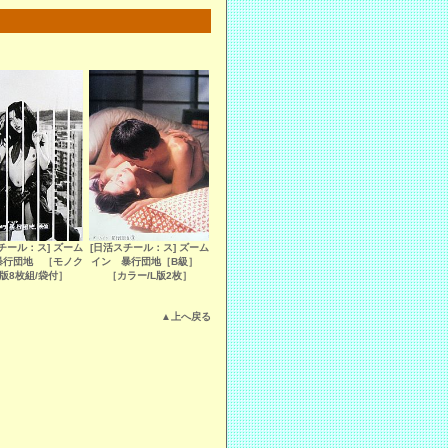
チール：ス] ズーム
[日活スチール：ス] ズーム
暴行団地 ［モノク
イン 暴行団地［B級］
S版8枚組/袋付］
［カラー/L版2枚］
▲上へ戻る