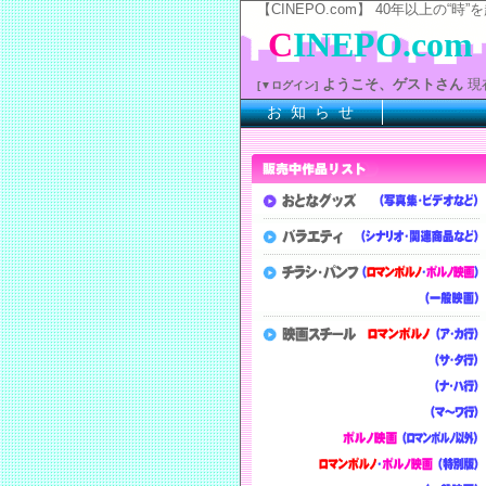
【CINEPO.com】 40年以上
C
INEPO.com
ようこそ、ゲストさん
現
[▼ログイン]
お 知 ら せ