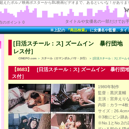
の“時”を超えたポルノ映画ポスターからBL映画ビデオまで、あるといいな！がありま
タイトルや女優名の一部だけでお手
在のポイント 0
※上記の
『商品検索』
に女優名や監督、タイトルの一
[日活スチール：ス] ズームイン 暴行団地 
レス付］
CINEPO.com
＞
スチール（ロマンポルノ/サ・タ行）
＞ [日活スチール：ス] ズーム
【8683】
[日活スチール：ス] ズームイン 暴行団地
ス付］
1980年制作
監督：黒沢直輔
主演：宮井えり
内容：カラー4枚
サイズ：26.4cm×
※3枚にピン跡あ
※No.1とNo.