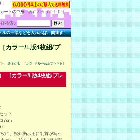
す。
カートの中身
現在のカゴの中
0円
軽検索♪
部などを入れれば、関連する作品を簡単に検索できます。
［カラー/L版4枚組/プ
イン 暴行団地 ［カラー/L版4枚組/プレス付］
 ［カラー/L版4枚組/プレ
な
セット
37cm
り
2の2枚に、館外掲示用に乳首が写っ