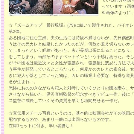
ている部分を隠
っています（画
※画像のように
☆『ズームアップ 暴行現場』(79)に続いて製作された、バイオ
第2弾。
ある団地に住む主婦。夫の生活には特段不満はないが、先日偶然
うはその元カレと結婚したかったのだが、何故か煮え切らないカ
てしまったという経緯があった。夫が長期出張に出ることになり
をしてしまう。当然そのままベットインという予感はあった。そ
がその団地は最近次々と女性が強姦され、強姦後に残忍な方法で
う事件が頻発しているところだった。何度かのカレとの密会後、
きに犯人が落としていった物は、カレの職業上必要な、特殊な道
念が生まれ…。
恐怖におののきながらも犯人と対峙していくひとりの団地妻を、
させながら描いた、黒沢直輔監督の記念すべきデビュー作。後に
ス監督に成長していくその資質を早くも垣間見せる一作だ。
☆宣伝用スチール写真というのは、基本的に映画会社がその映画
配布するもので、あまり一般には出回らないものです。
在庫1セットに付き、早い者勝ち！