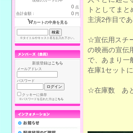
現在のカートの中
0
点
トとしてまと
0
合計金額：
円
主演2作目で
カートの中身を見る
☆宣伝用スチ
※タイトルやキャスト名をお入れ下さい。
の映画の宣伝
で、あまり一
新規登録は
こちら
在庫1セット
メールアドレス
パスワード
☆在庫数 あ
クッキーに保存
※パスワードを忘れた方は
こちら