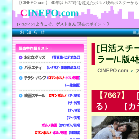
【CINEPO.com】 40年以上の“時”を超えたポルノ映画ポスタ
C
INEPO.com
ようこそ、ゲストさん
現在のポイント 0
[▼ログイン]
お 知 ら せ
※上記
[日活スチ
ラー/L版
CINEPO.com
＞
【7667】
[
る） ［カラ