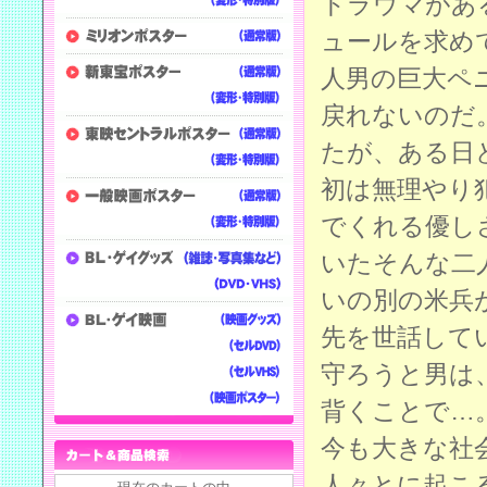
トラウマがあ
ュールを求め
人男の巨大ペ
戻れないのだ
たが、ある日
初は無理やり
でくれる優し
いたそんな二
いの別の米兵
先を世話して
守ろうと男は
背くことで…
今も大きな社
人々とに起こ