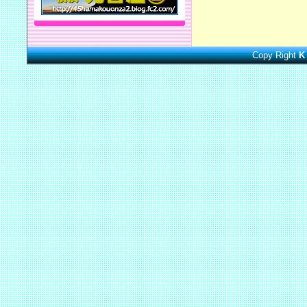
Copy Right
K