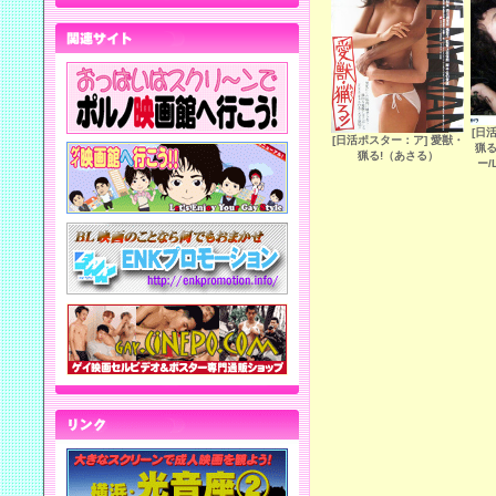
[日
[日活ポスター：ア] 愛獣・
猟る
猟る!（あさる）
ー/