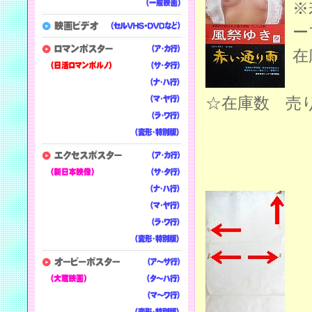
※
ー
在
☆在庫数 売