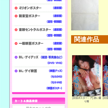
関連作品
[日活ポスター：ア] 赤い通
[日
り雨