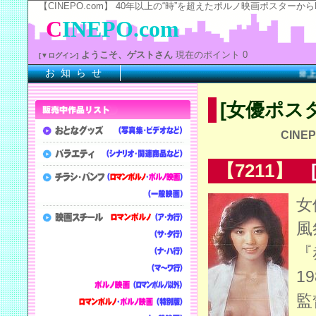
【CINEPO.com】 40年以上の“時”を超えたポルノ映画ポスタ
C
INEPO.com
ようこそ、ゲストさん
現在のポイント 0
[▼ログイン]
お 知 ら せ
※上記
[女優ポス
CINEP
【7211】
[
女
風
『
1
監