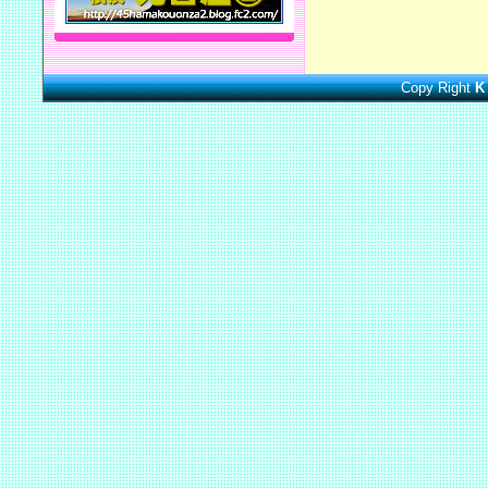
Copy Right
K