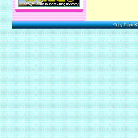
Copy Right
K