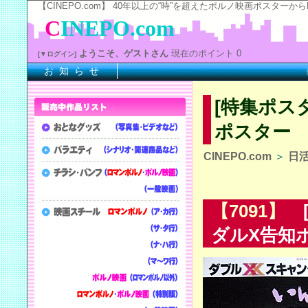
【CINEPO.com】 40年以上の“時”を超えたポルノ映画ポスタ
C
INEPO.com
ようこそ、ゲストさん
現在のポイント 0
[▼ログイン]
お 知 ら せ
※上
[特集ポス
ポスター
CINEPO.com
＞
日
【7091】
[
ダルX告知