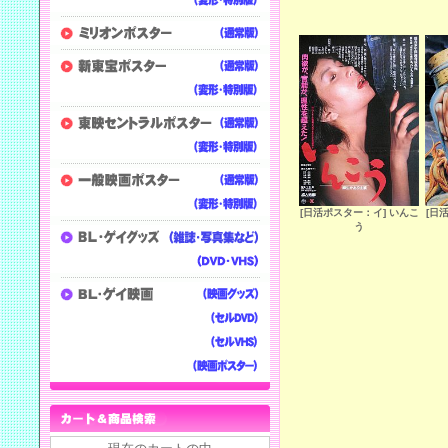
[日活ポスター：イ] いんこ
[日
う