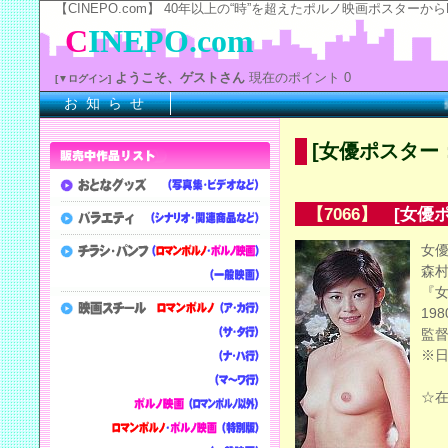
【CINEPO.com】 40年以上の“時”を超えたポルノ映画ポスタ
C
INEPO.com
ようこそ、ゲストさん
現在のポイント 0
[▼ログイン]
お 知 ら せ
※
[女優ポスター
【7066】
[女優ポ
女
森
『
19
監
※
☆在