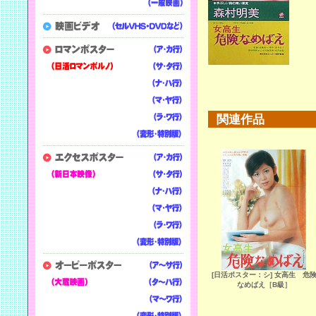
関連作品
[日活ポスター：シ] 女高生 危
なめばえ［B級］