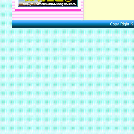
Copy Right
K