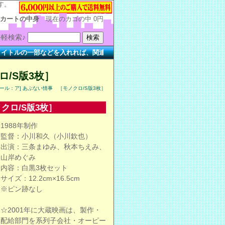
す。
カートの中身
現在のカゴの中
0円
軽検索♪
の一部などを入れれば、関連する作品を簡単に検索できます。
ロ/S版3枚］
チール：ア] あぶない情事 ［モノクロ/S版3枚］
クロ/S版3枚］
1988年制作
監督：小川和久（小川欽也）
出演：三条まゆみ、秋本ちえみ、
山岸めぐみ
内容：白黒3枚セット
サイズ：12.2cm×16.5cm
※ピン跡なし
☆2001年に大蔵映画は、製作・
配給部門を系列子会社・オーピー