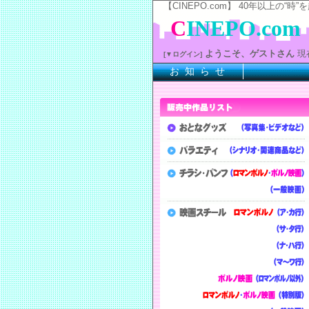
【CINEPO.com】 40年以上
C
INEPO.com
ようこそ、ゲストさん
現
[▼ログイン]
お 知 ら せ