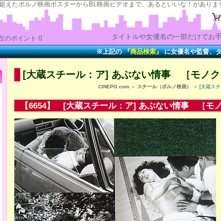
の“時”を超えたポルノ映画ポスターからBL映画ビデオまで、あるといいな！がありま
タイトルや女優名の一部だけでお手
在のポイント 0
※上記の
『商品検索』
に女優名や監督、タイトル
[大蔵スチール：ア] あぶない情事 ［モノク
CINEPO.com
＞
スチール（ポルノ映画）
＞ [大蔵ス
【6654】
[大蔵スチール：ア] あぶない情事 ［モノ