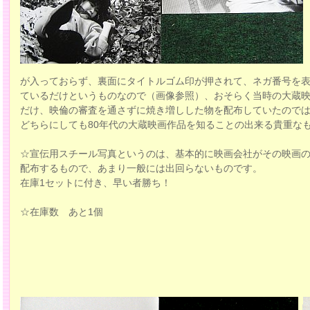
が入っておらず、裏面にタイトルゴム印が押されて、ネガ番号を
ているだけというものなので（画像参照）、おそらく当時の大蔵
だけ、映倫の審査を通さずに焼き増しした物を配布していたので
どちらにしても80年代の大蔵映画作品を知ることの出来る貴重な
☆宣伝用スチール写真というのは、基本的に映画会社がその映画
配布するもので、あまり一般には出回らないものです。
在庫1セットに付き、早い者勝ち！
☆在庫数 あと1個