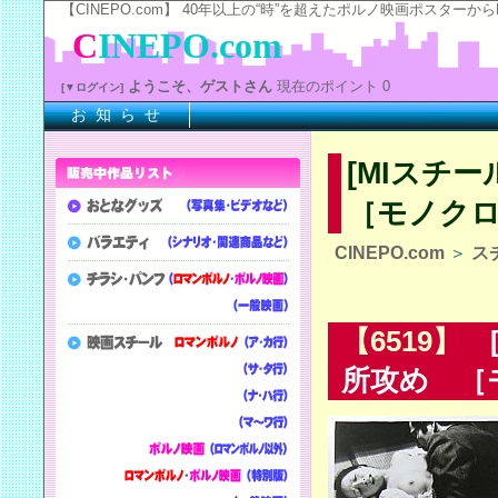
【CINEPO.com】 40年以上の“時”を超えたポルノ映画ポスタ
C
INEPO.com
ようこそ、ゲストさん
現在のポイント 0
[▼ログイン]
お 知 ら せ
※
[MIスチ
［モノクロ
CINEPO.com
＞
ス
【6519】
[
所攻め ［