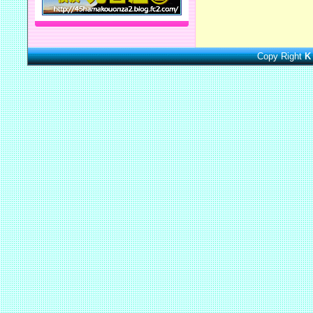
Copy Right
K