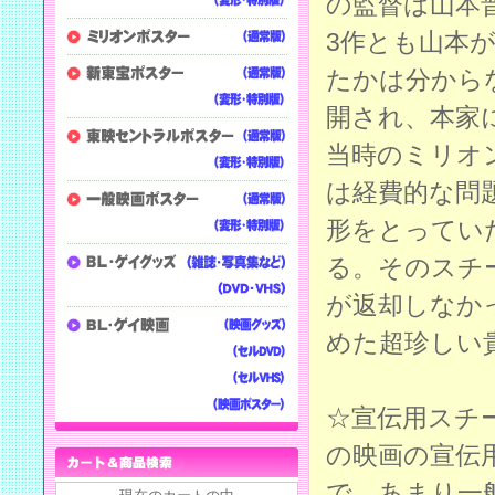
の監督は山本
3作とも山本
たかは分から
開され、本家
当時のミリオ
は経費的な問
形をとってい
る。そのスチ
が返却しなか
めた超珍しい
☆宣伝用スチ
の映画の宣伝
で、あまり一