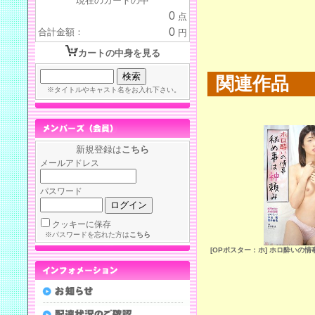
現在のカートの中
0
点
0
合計金額：
円
カートの中身を見る
関連作品
※タイトルやキャスト名をお入れ下さい。
新規登録は
こちら
メールアドレス
パスワード
クッキーに保存
※パスワードを忘れた方は
こちら
[OPポスター：ホ] ホロ酔いの