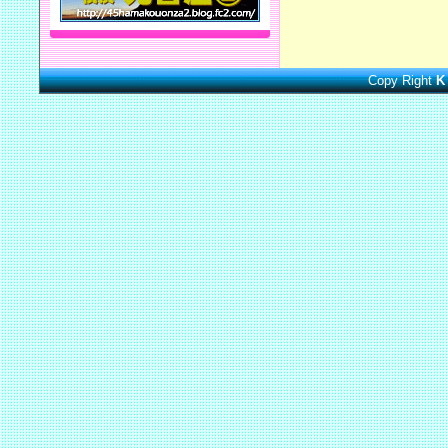
Copy Right
K