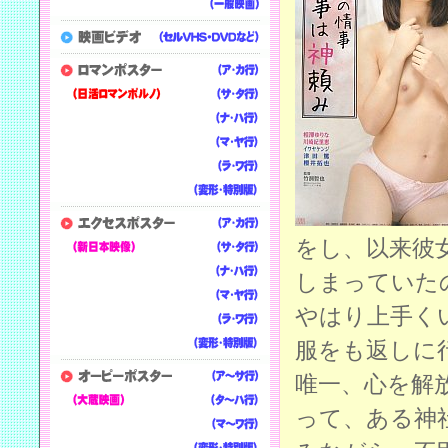
をし、以来彼
しまっていた
やはり上手く
服をも返しに
唯一、心を解
って、ある神