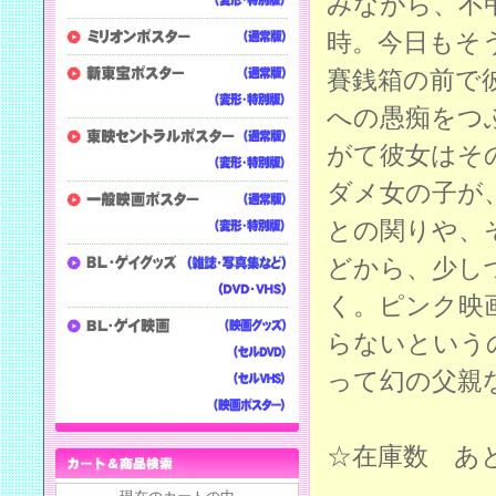
みながら、不
時。今日もそ
賽銭箱の前で
への愚痴をつ
がて彼女はそ
ダメ女の子が
との関りや、
どから、少し
く。ピンク映
らないという
って幻の父親
☆在庫数 あ