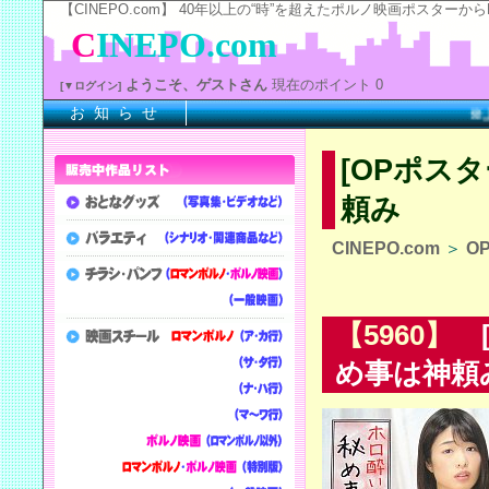
【CINEPO.com】 40年以上の“時”を超えたポルノ映画ポスタ
C
INEPO.com
ようこそ、ゲストさん
現在のポイント 0
[▼ログイン]
お 知 ら せ
※上記
[OPポス
頼み
CINEPO.com
＞
O
【5960】
[
め事は神頼