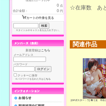
現在のカートの中
0
点
☆在庫数 あ
0
合計金額：
円
カートの中身を見る
※タイトルやキャスト名をお入れ下さい。
関連作品
新規登録は
こちら
メールアドレス
パスワード
クッキーに保存
※パスワードを忘れた方は
こちら
[OPポスター：ウ] 奪う女 中