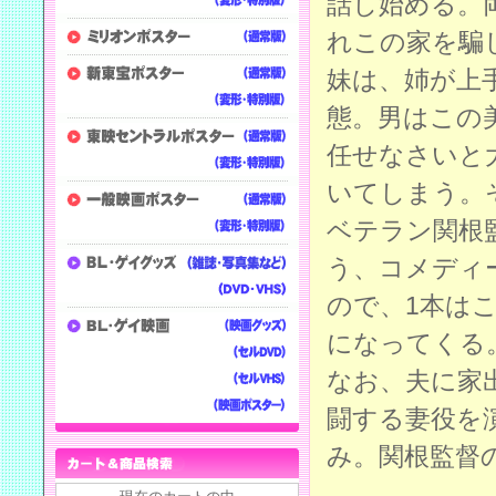
話し始める。
れこの家を騙
妹は、姉が上
態。男はこの
任せなさいと
いてしまう。
ベテラン関根
う、コメディ
ので、1本は
になってくる
なお、夫に家
闘する妻役を
み。関根監督