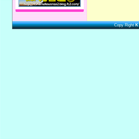
Copy Right
K