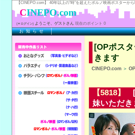
【CINEPO.com】 40年以上の“時”を超えたポルノ映画ポスタ
C
INEPO.com
ようこそ、ゲストさん
現在のポイント 0
[▼ログイン]
お 知 ら せ
※
[OPポス
きます
CINEPO.com
＞
O
【5818】
[
妹いただき