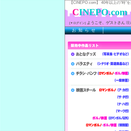
【CINEPO.com】 40年以上
C
INEPO.com
ようこそ、ゲストさん
現
[▼ログイン]
お 知 ら せ