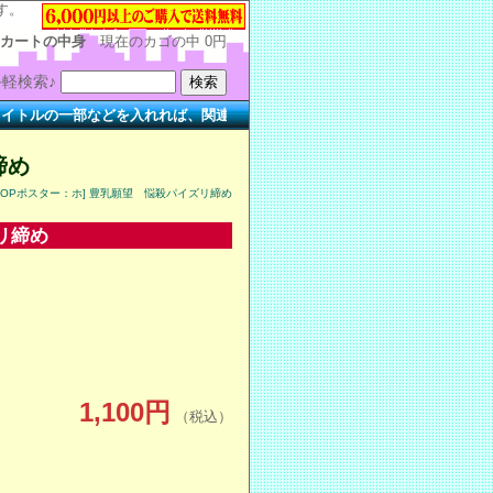
す。
カートの中身
現在のカゴの中
0円
軽検索♪
の一部などを入れれば、関連する作品を簡単に検索できます。
締め
[OPポスター：ホ] 豊乳願望 悩殺パイズリ締め
リ締め
1,100円
（税込）