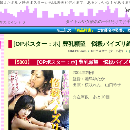
の“時”を超えたポルノ映画ポスターからBL映画ビデオまで、あるといいな！がありま
タイトルや女優名の一部だけでお手
在のポイント 0
※上記の
『商品検索』
に女優名や監督、タイトル
[OPポスター：ホ] 豊乳願望 悩殺パイズリ
CINEPO.com
＞
OPポスター（タ～ハ行）
＞ 
【5803】
[OPポスター：ホ] 豊乳願望 悩殺パイズ
2004年制作
監督：池島ゆたか
出演：桜咲れん、山口玲子
☆在庫数 あと10個