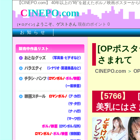
【CINEPO.com】 40年以上の“時”を超えたポルノ映画ポスタ
C
INEPO.com
ようこそ、ゲストさん
現在のポイント 0
[▼ログイン]
お 知 ら せ
[OPポス
さまれて
CINEPO.com
＞
O
【5766】
[
美乳にはさ