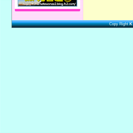
Copy Right
K