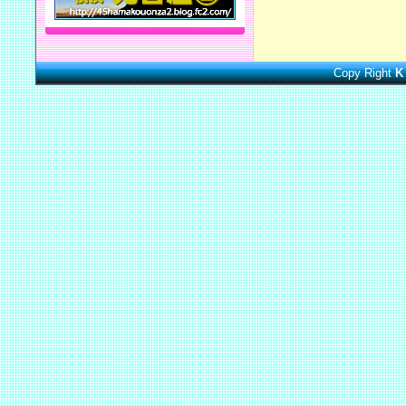
Copy Right
K