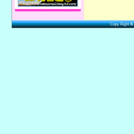
Copy Right
K