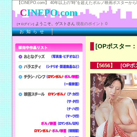
【CINEPO.com】 40年以上の“時”を超えたポルノ映画ポスタ
C
INEPO.com
ようこそ、ゲストさん
現在のポイント 0
[▼ログイン]
お 知 ら せ
※
[OPポスター
【5656】
[OPポ