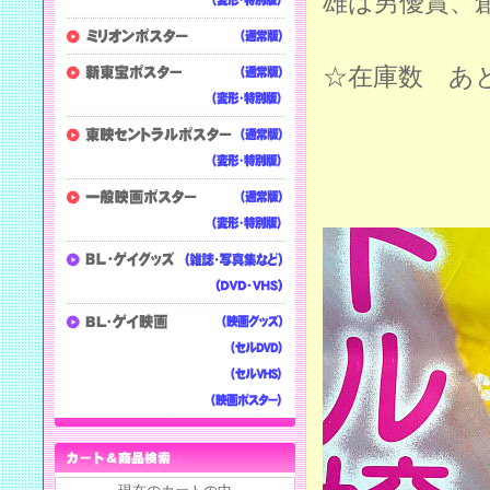
雄は男優賞、
☆在庫数 あ