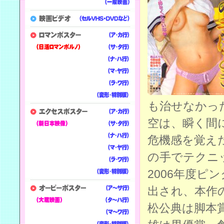
も治せなかっ
空は、瞬く間
危機感を覚え
の手でテクニ
2006年度ピ
出され、本作
松公典は脚本