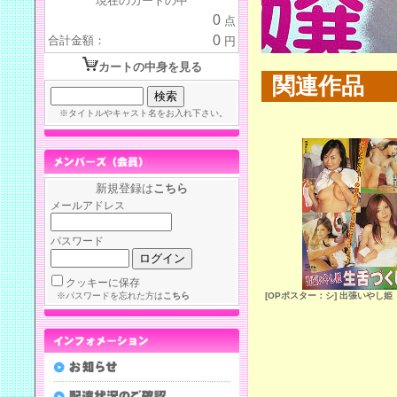
現在のカートの中
0
点
0
合計金額：
円
カートの中身を見る
関連作品
※タイトルやキャスト名をお入れ下さい。
新規登録は
こちら
メールアドレス
パスワード
クッキーに保存
※パスワードを忘れた方は
こちら
[OPポスター：シ] 出張いやし