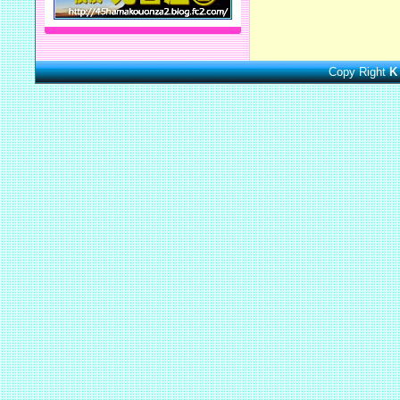
Copy Right
K