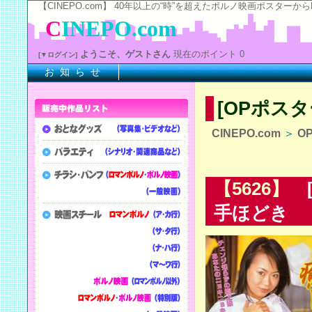
【CINEPO.com】 40年以上の“時”を超えたポルノ映画ポスタ
C
INEPO.com
ようこそ、ゲストさん
現在のポイント 0
[▼ログイン]
お 知 ら せ
※上
[OPポス
CINEPO.com
＞
O
【5626】
[
手ほどき