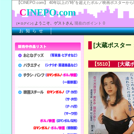
【CINEPO.com】 40年以上の“時”を超えたポルノ映画ポスタ
C
INEPO.com
ようこそ、ゲストさん
現在のポイント 0
[▼ログイン]
お 知 ら せ
※上
[大蔵ポスター
【5510】
[大蔵ポ