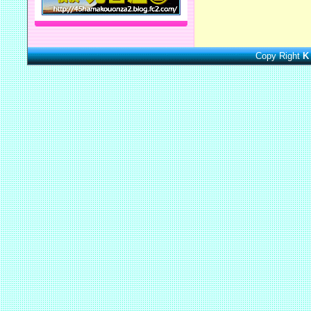
Copy Right
K