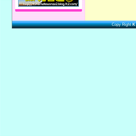
Copy Right
K