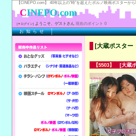
【CINEPO.com】 40年以上の“時”を超えたポルノ映画ポスタ
C
INEPO.com
ようこそ、ゲストさん
現在のポイント 0
[▼ログイン]
お 知 ら せ
※
[大蔵ポスター
【5503】
[大蔵ポ