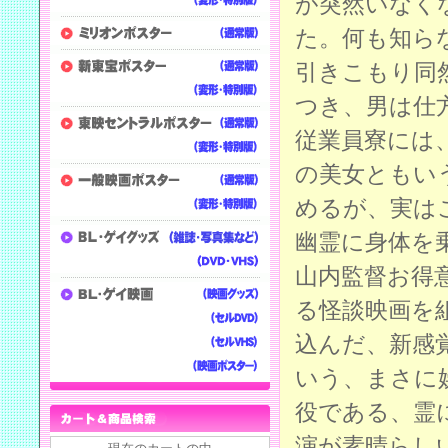
が突然いなく
た。何も知ら
引きこもり同
つき、男は仕
従業員寮には
の美女ともい
めるが、実は
幽霊に身体を
山内監督お得
る怪談映画を
込んだ、新感
いう、まさに
役である、霊
演が素晴らし