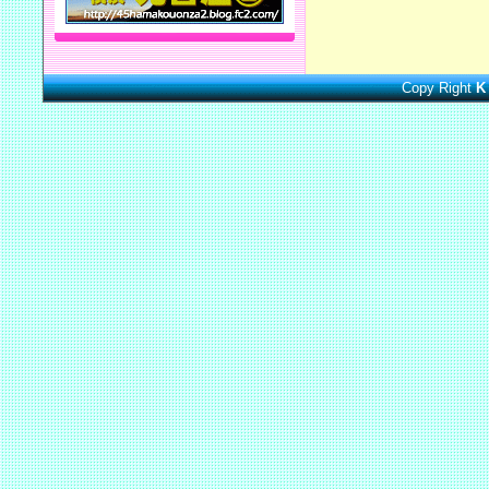
Copy Right
K