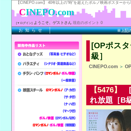
【CINEPO.com】 40年以上の“時”を超えたポルノ映画ポスタ
C
INEPO.com
ようこそ、ゲストさん
現在のポイント 0
[▼ログイン]
お 知 ら せ
※上記の
『
[OPポス
級］
CINEPO.com
＞
O
【5476】
[
れ放題［B