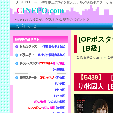
【CINEPO.com】 40年以上の“時”を超えたポルノ映画ポスタ
C
INEPO.com
ようこそ、ゲストさん
現在のポイント 0
[▼ログイン]
お 知 ら せ
※上
[OPポス
［B級］
CINEPO.com
＞
O
【5439】
[
り牝囚人［