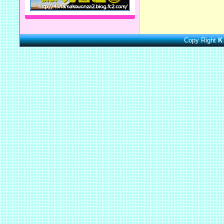
Copy Right
K