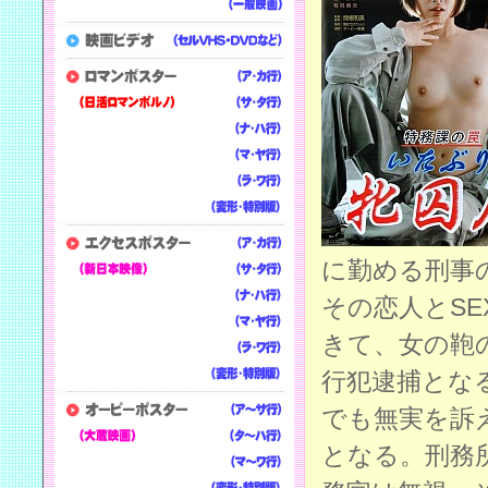
に勤める刑事
その恋人とS
きて、女の鞄
行犯逮捕とな
でも無実を訴
となる。刑務