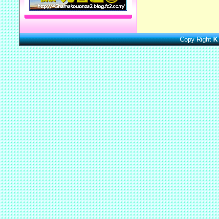
Copy Right
K