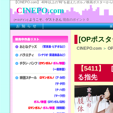
【CINEPO.com】 40年以上の“時”を超えたポルノ映画ポスタ
C
INEPO.com
ようこそ、ゲストさん
現在のポイント 0
[▼ログイン]
お 知 ら せ
※上記
[OPポス
CINEPO.com
＞
O
【5411】
[
る指先