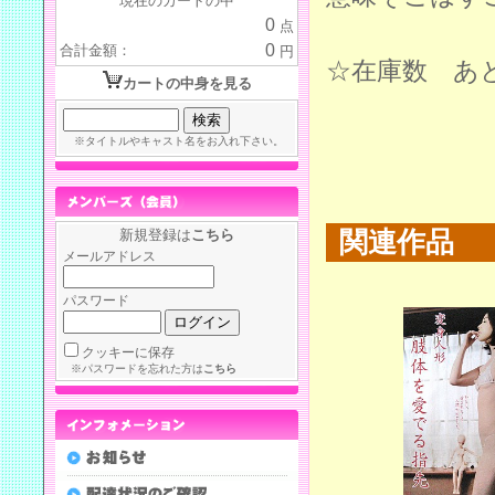
現在のカートの中
0
点
0
合計金額：
円
☆在庫数 あ
カートの中身を見る
※タイトルやキャスト名をお入れ下さい。
新規登録は
こちら
関連作品
メールアドレス
パスワード
クッキーに保存
※パスワードを忘れた方は
こちら