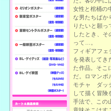
た。客の中に
女性と棺桶の
な男たちばか
りたいと願っ
したとき、そ
って…。
フィギアフェ
を発表してき
た作品。そこ
だ。ロマンポ
モチャ ダッ
して描く冒険
手法で、この
意味そこはす