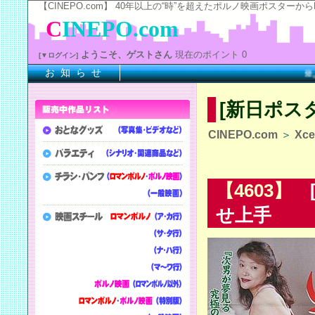
【CINEPO.com】 40年以上の“時”を超えたポルノ映画ポスタ
C
INEPO.com
ようこそ、ゲストさん
現在のポイント 0
[▼ログイン]
お 知 ら せ
※上記
[新日ポス
CINEPO.com
＞
Xc
【4603】
[
せ上手