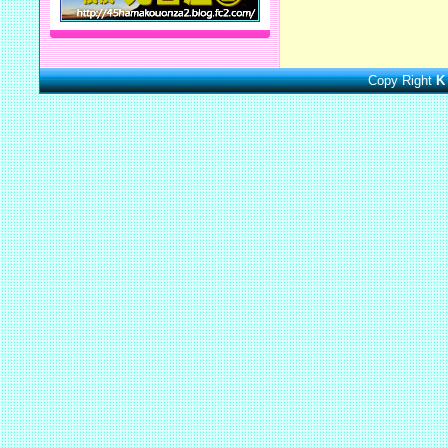
Copy Right
K