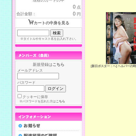
現在のカートの中
0
点
0
合計金額：
円
カートの中身を見る
※タイトルやキャスト名をお入れ下さい。
新規登録は
こちら
[新日ポスター：ヘ] ヘルパーの
メールアドレス
パスワード
クッキーに保存
※パスワードを忘れた方は
こちら