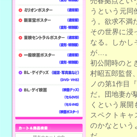
売春拠点とい
うという元同
う。欲求不満
その世界に浸
なる。しかし
が…。
初公開時のと
村昭五郎監督
ノの第1作目
だ。団地妻が
くという展開
スペクトキャ
のかなという
だ。