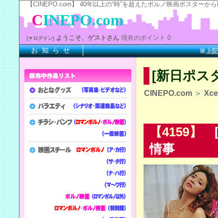
【CINEPO.com】 40年以上の“時”を超えたポルノ映画ポスタ
C
INEPO.com
ようこそ、ゲストさん
現在のポイント 0
[▼ログイン]
お 知 ら せ
※上記の
[新日ポス
CINEPO.com
＞
Xc
【4159】
[
情事