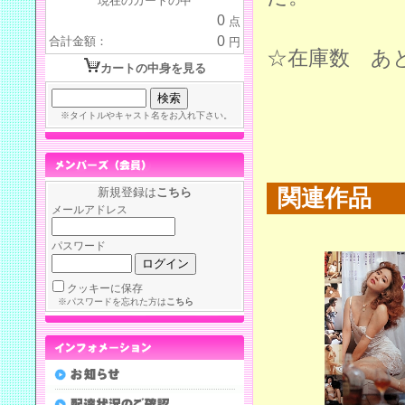
現在のカートの中
0
点
0
合計金額：
円
☆在庫数 あ
カートの中身を見る
※タイトルやキャスト名をお入れ下さい。
新規登録は
こちら
関連作品
メールアドレス
パスワード
クッキーに保存
※パスワードを忘れた方は
こちら