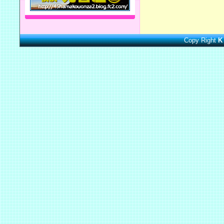
Copy Right
K