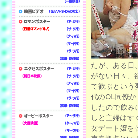
たが、ある日
がない日々、
て歓ぶという
代のOL同僚
したので飲み
しと主婦はす
女デート嬢を