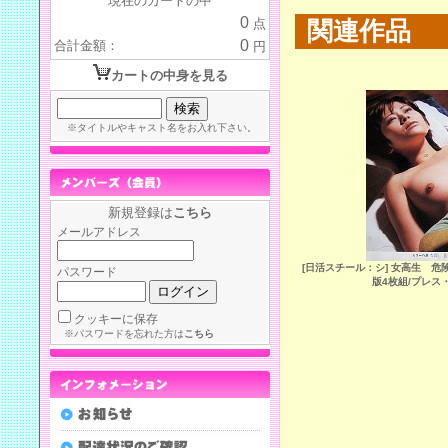
現在のカートの中
0
点
関連作品
0
合計金額：
円
カートの中身を見る
※タイトルやキャスト名をお入れ下さい。
新規登録は
こちら
メールアドレス
[日活スチール：シ] 女高生 危
パスワード
版4枚組/プレス
クッキーに保存
※パスワードを忘れた方は
こちら