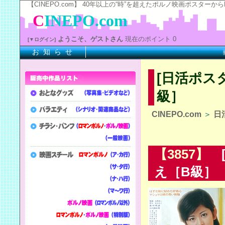
【CINEPO.com】 40年以上の“時”を超えたポルノ映画ポスタ
C
INEPO.com
ようこそ、ゲストさん
現在のポイント 0
[▼ログイン]
お 知 ら せ
※上
[日活ポス
級］
CINEPO.com
＞
日
【3857】
[
え［B級］