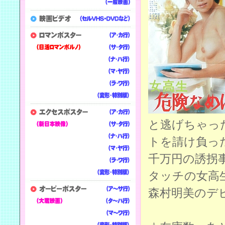
と逃げちゃっ
トを請け負っ
千万円の誘拐
タッチの女高
森村明美のデ