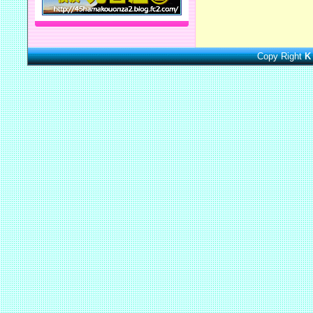
Copy Right
K