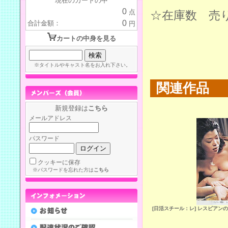
現在のカートの中
0
点
☆在庫数 売
0
合計金額：
円
カートの中身を見る
※タイトルやキャスト名をお入れ下さい。
関連作品
新規登録は
こちら
メールアドレス
パスワード
クッキーに保存
※パスワードを忘れた方は
こちら
[日活スチール：レ] レスビアン