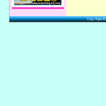
Copy Right
K