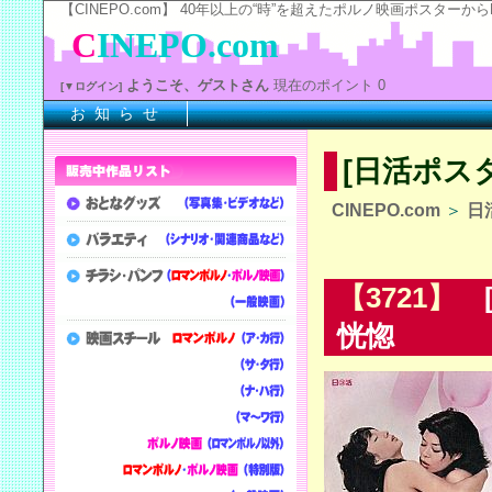
【CINEPO.com】 40年以上の“時”を超えたポルノ映画ポスタ
C
INEPO.com
ようこそ、ゲストさん
現在のポイント 0
[▼ログイン]
お 知 ら せ
[日活ポス
CINEPO.com
＞
日
【3721】
[
恍惚