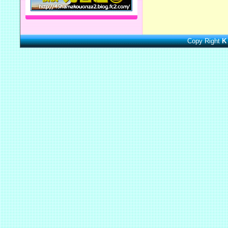
Copy Right
K