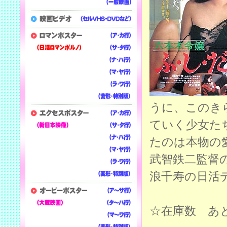
うに、このき
ていく少女た
たのは本物の
武智鉄二監督
浪千寿の日活
☆在庫数 あと