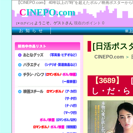
【CINEPO.com】 40年以上の“時”を超えたポルノ映画ポスタ
C
INEPO.com
ようこそ、ゲストさん
現在のポイント 0
[▼ログイン]
お 知 ら せ
※上記の
[日活ポス
CINEPO.com
＞
【3689】
[
し・だ・ら