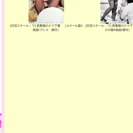
[日活スチール：ワ] 若奥様のナマ下着 ［カラー/L版4
[日活スチール：ワ] 若奥様のナマ
枚組/プレス・袋付］
ロ/S版8枚組/袋付］