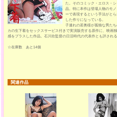
た。そのコミック・エロス・シ
品。特に本作は登場人物のモノ
ーで表現するという手法がとら
した作りになっている。
子連れの若奥様が孤独な男たち
カの生下着をセックスサービス付きで実演販売する原作に、映画
感をプラスした作品。石川欣監督の日活時代の代表作とも評され
☆在庫数 あと14個
関連作品