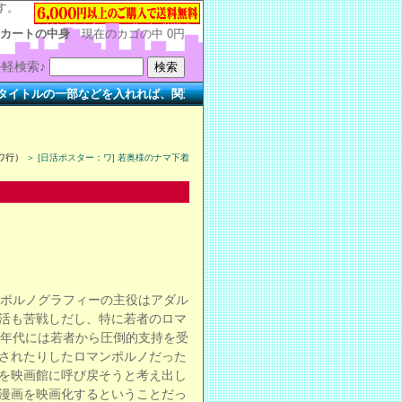
す。
カートの中身
現在のカゴの中
0円
軽検索♪
ルの一部などを入れれば、関連する作品を簡単に検索できます。
ワ行）
＞ [日活ポスター：ワ] 若奥様のナマ下着
、ポルノグラフィーの主役はアダル
活も苦戦しだし、特に若者のロマ
0年代には若者から圧倒的支持を受
されたりしたロマンポルノだった
を映画館に呼び戻そうと考え出し
漫画を映画化するということだっ