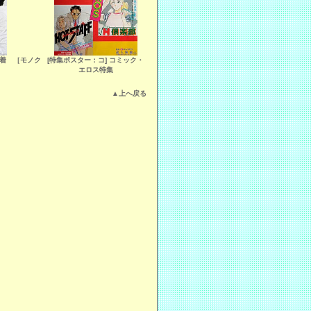
下着 ［モノク
[特集ポスター：コ] コミック・
エロス特集
▲上へ戻る