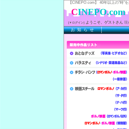
【CINEPO.com】 40年以上
C
INEPO.com
ようこそ、ゲストさん
現
[▼ログイン]
お 知 ら せ