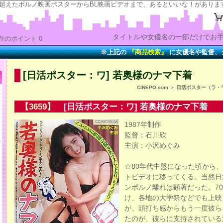
の“時”を超えたポルノ映画ポスターからBL映画ビデオまで、あるといいな！がありま
タイトルや女優名の一部だけでお手
在のポイント 0
※上記の
『商品検索』
に女優名や監督、タイト
[日活ポスター：ワ] 若奥様のナマ下着
CINEPO.com
＞
日活ポスター（ラ・
【3659】
[日活ポスター：ワ] 若奥様のナマ下着
1987年制作
監督：石川欣
主演：小沢めぐみ
☆80年代中盤になった頃から
トビデオに移ってくる。当然日
ンポルノ離れは顕著だった。7
け、各地の大学祭などでも上映
が、頭打ち感からもう一度彼ら
たのが、彼らに支持されている