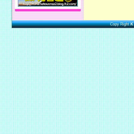
Copy Right
K