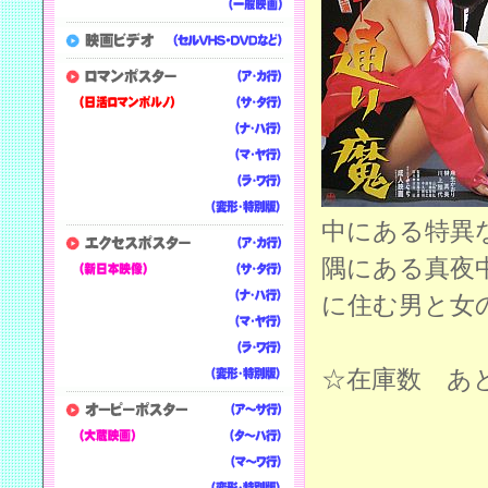
中にある特異
隅にある真夜
に住む男と女
☆在庫数 あと