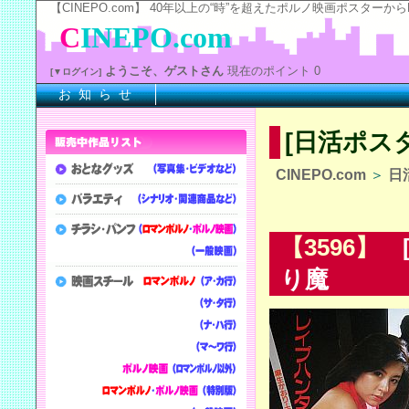
【CINEPO.com】 40年以上の“時”を超えたポルノ映画ポスタ
C
INEPO.com
ようこそ、ゲストさん
現在のポイント 0
[▼ログイン]
お 知 ら せ
※
[日活ポス
CINEPO.com
＞
日
【3596】
[
り魔