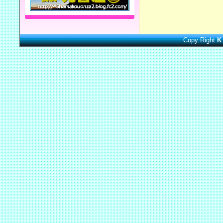
Copy Right
K