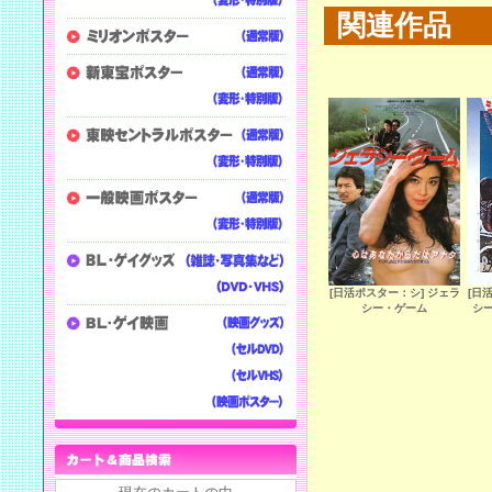
関連作品
[日活ポスター：シ] ジェラ
[日
シー・ゲーム
シ