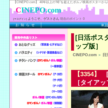
【CINEPO.com】 40年以上の“時”を超えたポルノ映画ポスタ
C
INEPO.com
ようこそ、ゲストさん
現在のポイント 0
[▼ログイン]
お 知 ら せ
※上記の
[日活ポス
ップ版］
CINEPO.com
＞
日
【3354】
[
［タイアッ