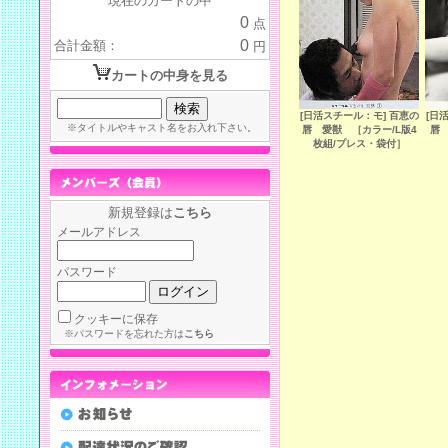
現在のカートの中
0
点
0
合計金額：
円
カートの中身を見る
[日活スチール：モ] 百恵の
[日
※タイトルやキャスト名をお入れ下さい。
唇 愛獣 ［カラー/L版4
唇 
枚組/プレス・袋付］
新規登録は
こちら
メールアドレス
パスワード
クッキーに保存
※パスワードを忘れた方は
こちら