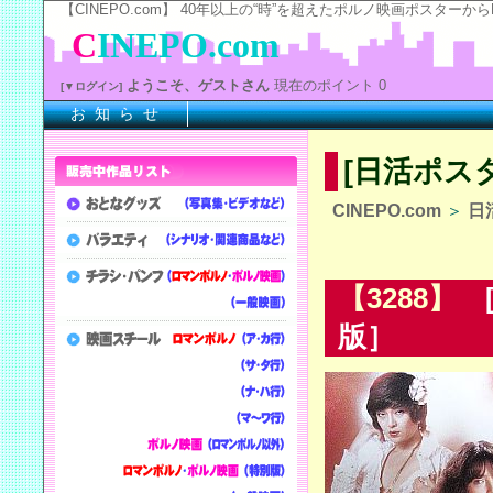
【CINEPO.com】 40年以上の“時”を超えたポルノ映画ポスタ
C
INEPO.com
ようこそ、ゲストさん
現在のポイント 0
[▼ログイン]
お 知 ら せ
※上
[日活ポス
CINEPO.com
＞
日
【3288】
[
版］