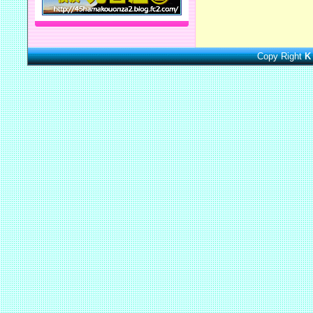
Copy Right
K