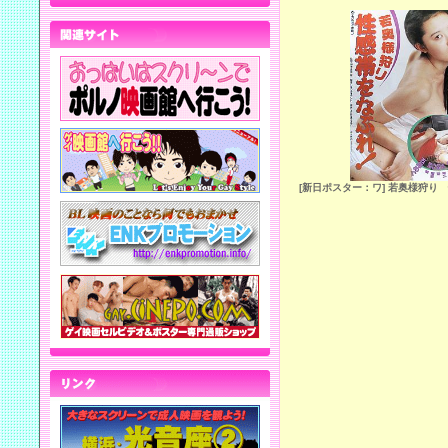
[新日ポスター：ワ] 若奥様狩り