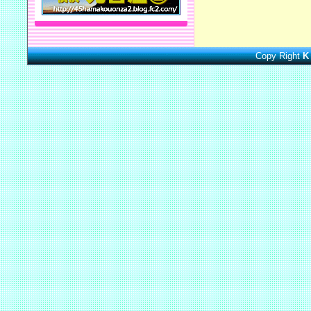
Copy Right
K