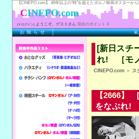
【CINEPO.com】 40年以上の“時”を超えたポルノ映画ポスタ
C
INEPO.com
ようこそ、ゲストさん
現在のポイント 0
[▼ログイン]
お 知 ら せ
※上記
[新日スチ
れ! ［モ
CINEPO.com
＞
ス
【2666】
[
をなぶれ! 