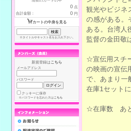
現在のカートの中
0
点
観光やビジネ
0
合計金額：
円
の感がある。
カートの中身を見る
ある。台湾人
監督の金田敬
※タイトルやキャスト名をお入れ下さい。
☆宣伝用スチ
新規登録は
こちら
の映画の宣伝
メールアドレス
で、あまり一
パスワード
在庫1セット
クッキーに保存
※パスワードを忘れた方は
こちら
☆在庫数 あ