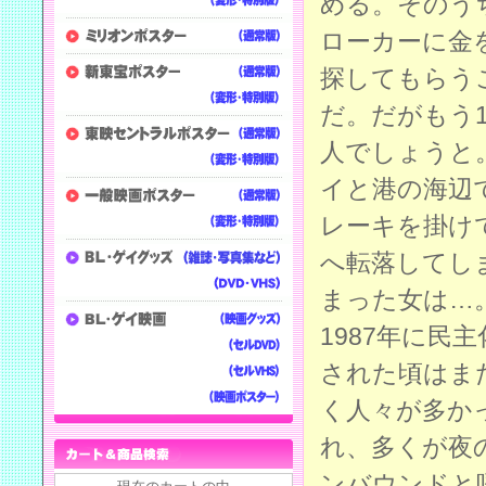
める。そのう
ローカーに金
探してもらう
だ。だがもう
人でしょうと
イと港の海辺
レーキを掛け
へ転落してし
まった女は…
1987年に
された頃はま
く人々が多か
れ、多くが夜
ンバウンドと