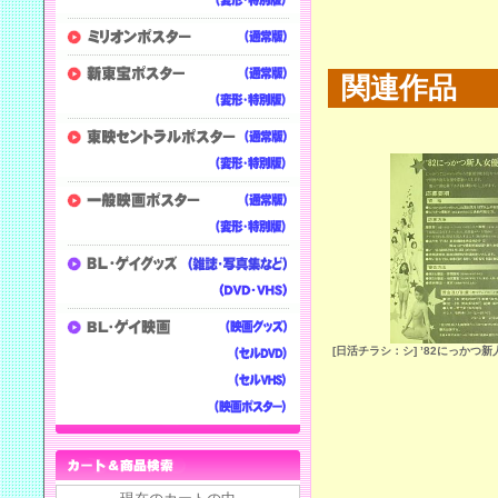
関連作品
[日活チラシ：シ] ’82にっかつ