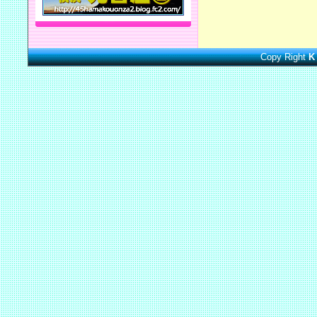
Copy Right
K