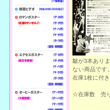
皺が3本あり
ない商品です
在庫1枚に付
☆在庫数 売