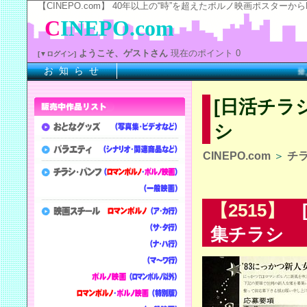
【CINEPO.com】 40年以上の“時”を超えたポルノ映画ポスタ
C
INEPO.com
ようこそ、ゲストさん
現在のポイント 0
[▼ログイン]
お 知 ら せ
※上記
[日活チラ
シ
CINEPO.com
＞
チ
【2515】
[
集チラシ