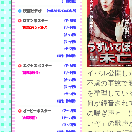
イバル公開し
不慮の事故で
を整理してい
何が録音され
の喘ぎ声と「
いぞ」の歌声