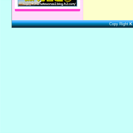
Copy Right
K