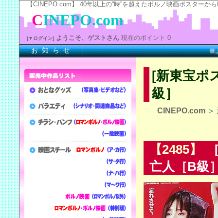
【CINEPO.com】 40年以上の“時”を超えたポルノ映画ポスタ
C
INEPO.com
ようこそ、ゲストさん
現在のポイント 0
[▼ログイン]
お 知 ら せ
※上記
[新東宝ポ
級］
CINEPO.com
＞
【2485】
[
亡人［B級