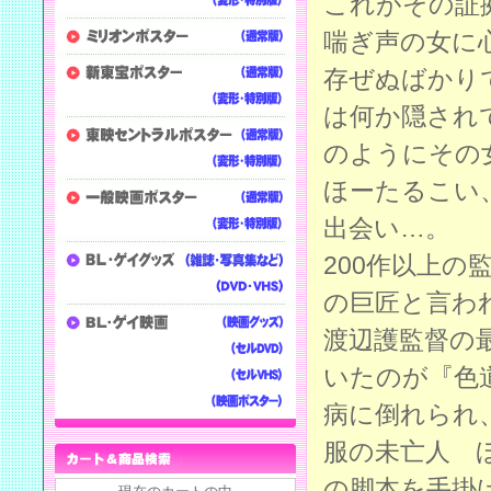
これがその証
喘ぎ声の女に
存ぜぬばかり
は何か隠され
のようにその
ほーたるこい
出会い…。
200作以上
の巨匠と言われ
渡辺護監督の
いたのが『色
病に倒れられ
服の未亡人 
の脚本を手掛