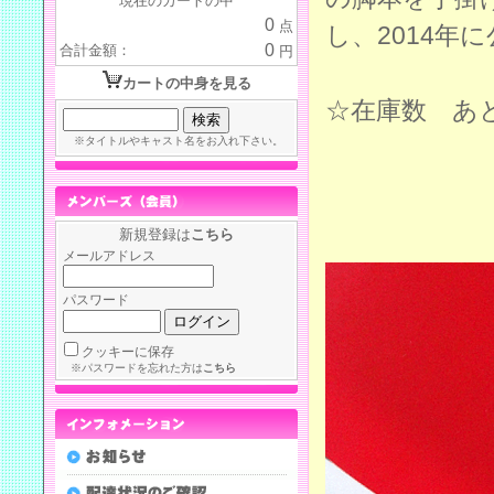
現在のカートの中
0
点
し、2014年
0
合計金額：
円
カートの中身を見る
☆在庫数 あ
※タイトルやキャスト名をお入れ下さい。
新規登録は
こちら
メールアドレス
パスワード
クッキーに保存
※パスワードを忘れた方は
こちら