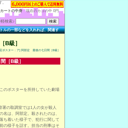
す。
カートの中身
現在のカゴの中
0円
軽検索♪
部などを入れれば、関連する作品を簡単に検索できます。
［B級］
東宝ポスター：ア] 阿部定 最後の七日間［B級］
日間［B級］
このポスターを所持していた劇場
察署の取調室では1人の女が殺人
の名は、阿部定。殺されたのは、
落ち着いた様子で、犯行に関して
前の様子を話す。担当の刑事はそ