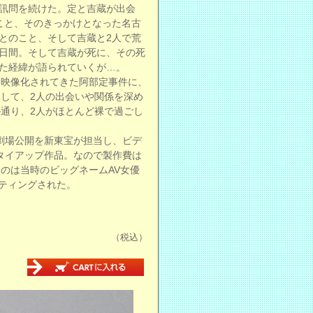
訊問を続けた。定と吉蔵が出会
こと、そのきっかけとなった名古
とのこと、そして吉蔵と2人で荒
日間。そして吉蔵が死に、その死
た経緯が語られていくが…。
も映像化されてきた阿部定事件に、
して、2人の出会いや関係を深め
通り、2人がほとんど裸で過ごし
劇場公開を新東宝が担当し、ビデ
タイアップ作品。なので製作費は
のは当時のビッグネームAV女優
ティングされた。
（税込）