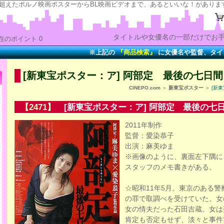
の“時”を超えたポルノ映画ポスターからBL映画ビデオまで、あるといいな！がありま
タイトルや女優名の一部だけでお手
在のポイント 0
※上記の
『商品検索』
に女優名や監督、タイトルの一
[新東宝ポスター：ア] 阿部定 最後の七日間
CINEPO.com
＞
新東宝ポスター
＞ [新
【2471】
[新東宝ポスター：ア] 阿部定 最後の七
2011年制作
監督：愛染恭子
出演：麻美ゆま
※画像のように、裏面左下隅に
スタッフのメモ書きがある。
☆昭和11年5月。東京のある警
の罪で取調べを受けていた。女
女の情夫だった石田吉蔵。女は
肯定も否定もせず、淡々と事件