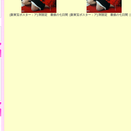
[新東宝ポスター：ア] 阿部定 最後の七日間
[新東宝ポスター：ア] 阿部定 最後の七日間［