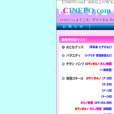
【CINEPO.com】 40年以上
C
INEPO.com
ようこそ、ゲストさん
現
[▼ログイン]
お 知 ら せ