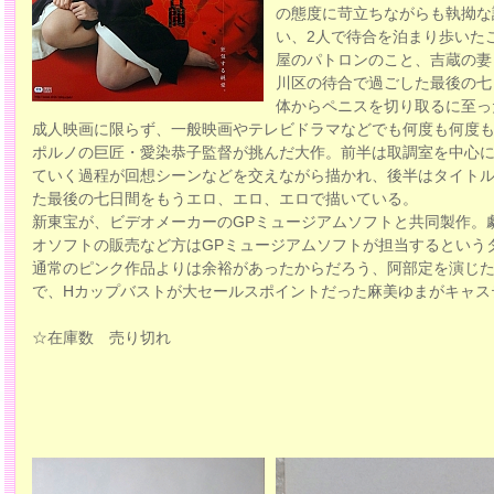
の態度に苛立ちながらも執拗な
い、2人で待合を泊まり歩いた
屋のパトロンのこと、吉蔵の妻
川区の待合で過ごした最後の七
体からペニスを切り取るに至っ
成人映画に限らず、一般映画やテレビドラマなどでも何度も何度
ポルノの巨匠・愛染恭子監督が挑んだ大作。前半は取調室を中心に
ていく過程が回想シーンなどを交えながら描かれ、後半はタイトル
た最後の七日間をもうエロ、エロ、エロで描いている。
新東宝が、ビデオメーカーのGPミュージアムソフトと共同製作。
オソフトの販売など方はGPミュージアムソフトが担当するという
通常のピンク作品よりは余裕があったからだろう、阿部定を演じた
で、Hカップバストが大セールスポイントだった麻美ゆまがキャス
☆在庫数 売り切れ