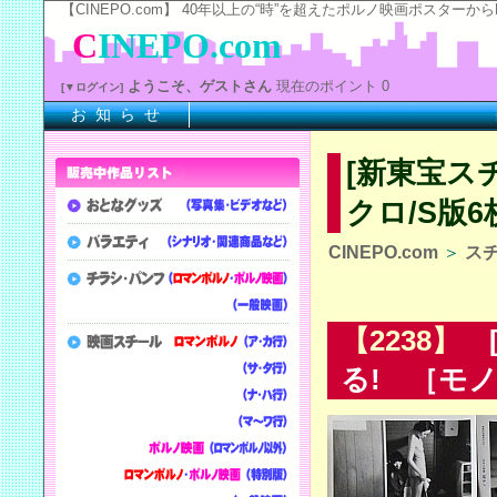
【CINEPO.com】 40年以上の“時”を超えたポルノ映画ポスタ
C
INEPO.com
ようこそ、ゲストさん
現在のポイント 0
[▼ログイン]
お 知 ら せ
※上
[新東宝ス
クロ/S版6
CINEPO.com
＞
ス
【2238】
[
る! ［モノ