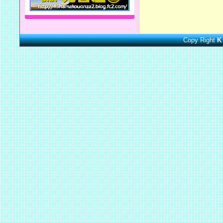
Copy Right
K