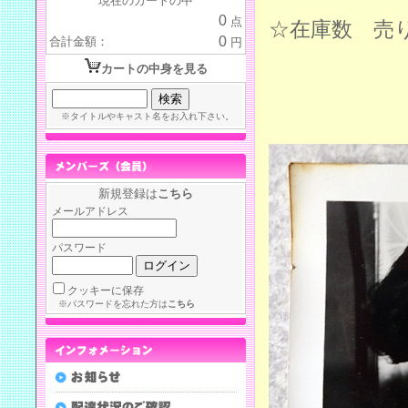
現在のカートの中
0
点
☆在庫数 売
0
合計金額：
円
カートの中身を見る
※タイトルやキャスト名をお入れ下さい。
新規登録は
こちら
メールアドレス
パスワード
クッキーに保存
※パスワードを忘れた方は
こちら