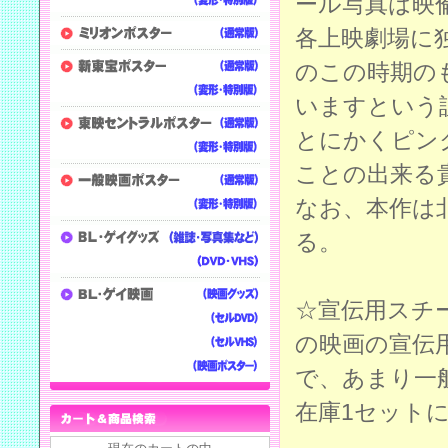
ール写真は映
各上映劇場に
のこの時期の
いますという
とにかくピン
ことの出来る
なお、本作は
る。
☆宣伝用スチ
の映画の宣伝
で、あまり一
在庫1セット