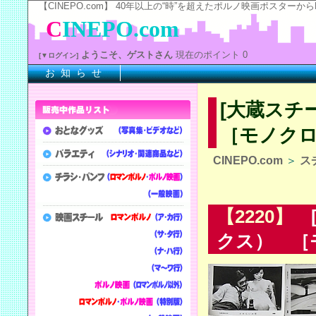
【CINEPO.com】 40年以上の“時”を超えたポルノ映画ポスタ
C
INEPO.com
ようこそ、ゲストさん
現在のポイント 0
[▼ログイン]
お 知 ら せ
※
[大蔵スチ
［モノクロ
CINEPO.com
＞
ス
【2220】
[
クス） ［