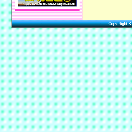
Copy Right
K