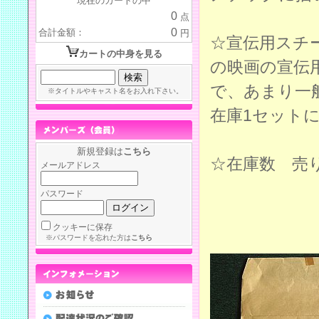
現在のカートの中
0
点
0
合計金額：
円
☆宣伝用スチ
カートの中身を見る
の映画の宣伝
で、あまり一
※タイトルやキャスト名をお入れ下さい。
在庫1セット
新規登録は
こちら
☆在庫数 売
メールアドレス
パスワード
クッキーに保存
※パスワードを忘れた方は
こちら