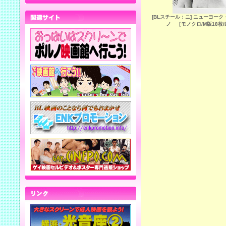
[BLスチール：ニ] ニューヨー
ノ ［モノクロ/M版18枚