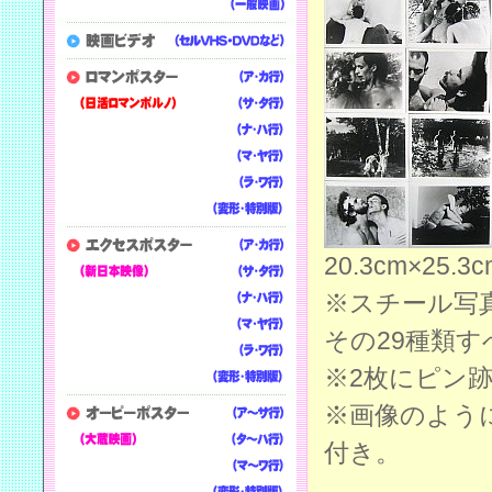
20.3cm×25.3c
※スチール写
その29種類
※2枚にピン
※画像のよう
付き。