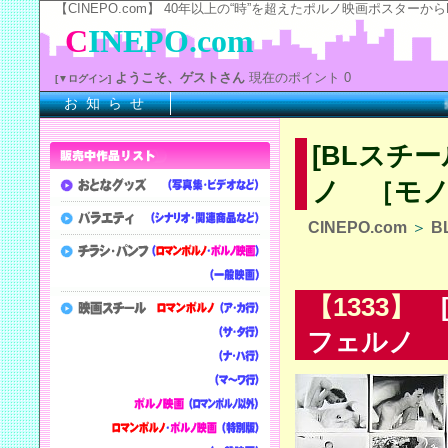
【CINEPO.com】 40年以上の“時”を超えたポルノ映画ポスタ
C
INEPO.com
ようこそ、ゲストさん
現在のポイント 0
[▼ログイン]
お 知 ら せ
※上
[BLスチ
ノ ［モノ
CINEPO.com
＞
B
【1333】
[
フェルノ ［