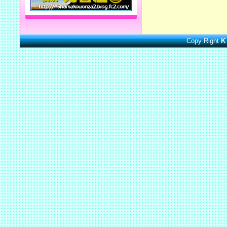
Copy Right
K