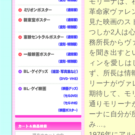
モリーナは、
革命家ヴァレ
見た映画のス
つしか2人は
務所長からヴ
を聞き出すと
ィンを愛しは
ず、所長は情
リーナがヴァ
期待して、モ
通りモリーナ
ーナに自分が
み…。
1976年に