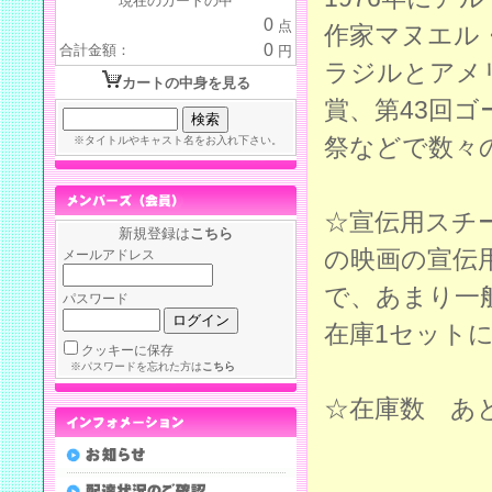
現在のカートの中
0
点
作家マヌエル
0
合計金額：
円
ラジルとアメ
カートの中身を見る
賞、第43回
祭などで数々
※タイトルやキャスト名をお入れ下さい。
☆宣伝用スチ
新規登録は
こちら
の映画の宣伝
メールアドレス
で、あまり一
パスワード
在庫1セット
クッキーに保存
※パスワードを忘れた方は
こちら
☆在庫数 あ