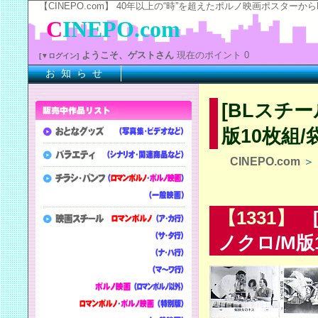
【CINEPO.com】 40年以上の“時”を超えたポルノ映画ポスタ
C
INEPO.com
ようこそ、ゲストさん
現在のポイント 0
[▼ログイン]
お 知 ら せ
※上
[BLスチ
版10枚組/
CINEPO.com
＞
【1331】
[
ノクロ/M版