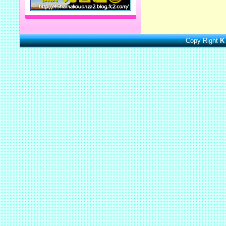
Copy Right
K