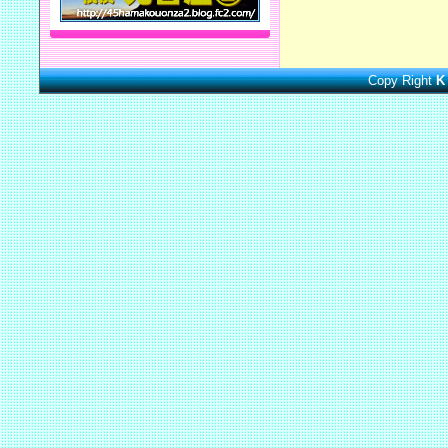
Copy Right
K