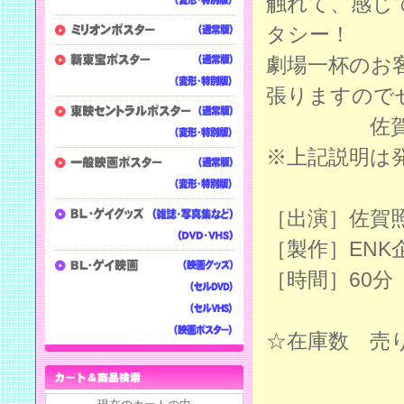
触れて、感じ
タシー！
劇場一杯のお
張りますので
佐賀照彦
※上記説明は
［出演］佐賀
［製作］ENK
［時間］60分
☆在庫数 売