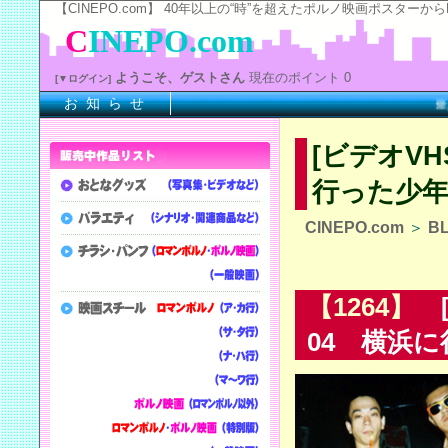
【CINEPO.com】 40年以上の“時”を超えたポルノ映画ポスタ
C
INEPO.com
ようこそ、ゲストさん
現在のポイント 0
[▼ログイン]
お 知 ら せ
※上記
[ビデオV
行った少
CINEPO.com
＞
B
【1264】
[
04 横浜