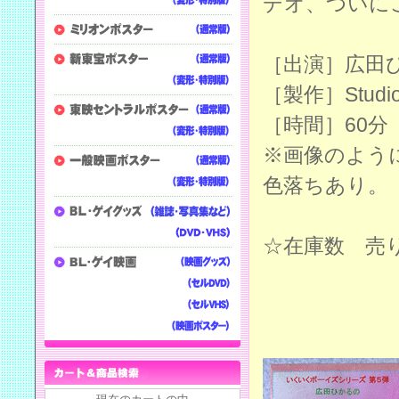
デオ、ついにこ
［出演］広田
［製作］Studi
［時間］60分
※画像のよう
色落ちあり。
☆在庫数 売