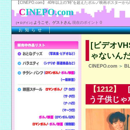
【CINEPO.com】 40年以上の“時”を超えたポルノ映画ポスタ
C
INEPO.com
ようこそ、ゲストさん
現在のポイント 0
[▼ログイン]
お 知 ら せ
※上
[ビデオV
ゃないん
CINEPO.com
＞
B
【1212】
[
う子供じゃ