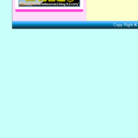
Copy Right
K